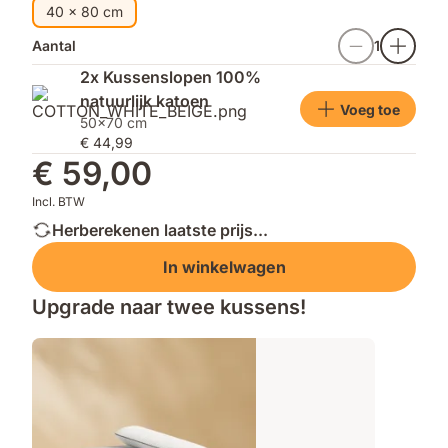
40 x 80 cm
Aantal
1
2x Kussenslopen 100%
natuurlijk katoen
Voeg toe
50x70 cm
€ 44,99
€ 59,00
Incl. BTW
Herberekenen laatste prijs...
In winkelwagen
Upgrade naar twee kussens!