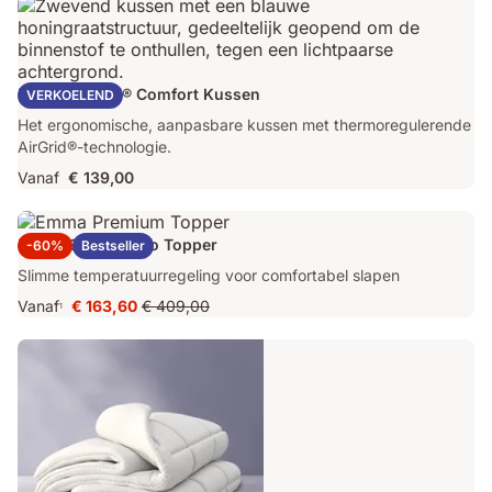
Emma AirGrid® Comfort Kussen
VERKOELEND
Het ergonomische, aanpasbare kussen met thermoregulerende
AirGrid®-technologie.
Vanaf
€ 139,00
Emma Original Pro Topper
-60%
Bestseller
Slimme temperatuurregeling voor comfortabel slapen
Vanaf
€ 163,60
€ 409,00
1
Prijs
Oorspronkelijke
€ 163,60
prijs
€ 409,00