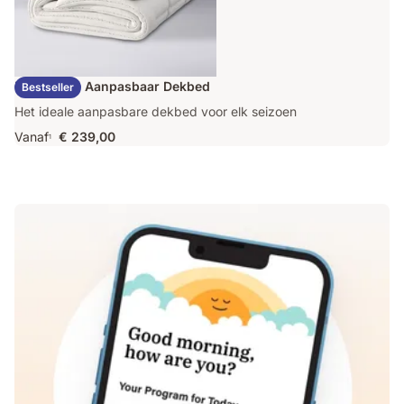
Emma Duo Aanpasbaar Dekbed
Bestseller
Het ideale aanpasbare dekbed voor elk seizoen
Vanaf
€ 239,00
1