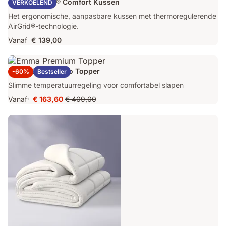
Emma AirGrid® Comfort Kussen
VERKOELEND
Het ergonomische, aanpasbare kussen met thermoregulerende
AirGrid®-technologie.
Vanaf
€ 139,00
Emma Original Pro Topper
-60%
Bestseller
Slimme temperatuurregeling voor comfortabel slapen
Vanaf
€ 163,60
€ 409,00
1
Prijs
Oorspronkelijke
€ 163,60
prijs
€ 409,00