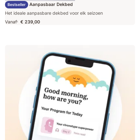
Emma Duo Aanpasbaar Dekbed
Bestseller
Het ideale aanpasbare dekbed voor elk seizoen
Vanaf
€ 239,00
1