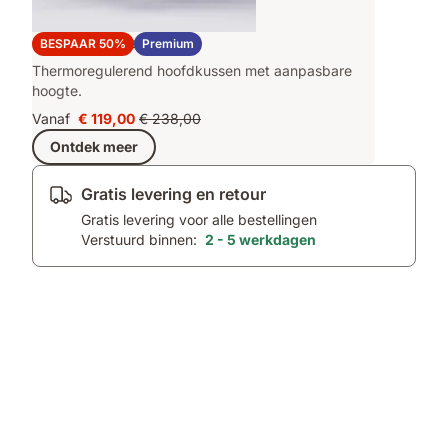
2 Diamond Kussens
BESPAAR 50%
Premium
Thermoregulerend hoofdkussen met aanpasbare
hoogte.
Vanaf
€ 119,00
€ 238,00
Prijs
Oorspronkelijke
Ontdek meer
€ 119,00
prijs
€ 238,00
Gratis levering en retour
Gratis levering voor alle bestellingen
Verstuurd binnen:
2 - 5 werkdagen