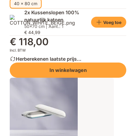
40 x 80 cm
2x Kussenslopen 100%
natuurlijk katoen
Voeg toe
50x70 cm | Aant.: 1
€ 44,99
€ 118,00
Incl. BTW
Herberekenen laatste prijs...
In winkelwagen