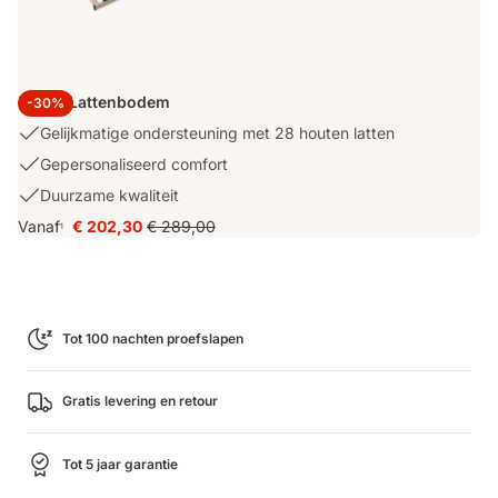
Dekbed
Emma Lattenbodem
-30%
Gelijkmatige
Gelijkmatige ondersteuning met 28 houten latten
ondersteuning
Gepersonaliseerd
Gepersonaliseerd comfort
met
comfort
Duurzame
Duurzame kwaliteit
28
kwaliteit
houten
Vanaf
€ 202,30
€ 289,00
1
Prijs
Oorspronkelijke
latten
€ 202,30
prijs
€ 289,00
Tot 100 nachten proefslapen
Gratis levering en retour
Tot 5 jaar garantie