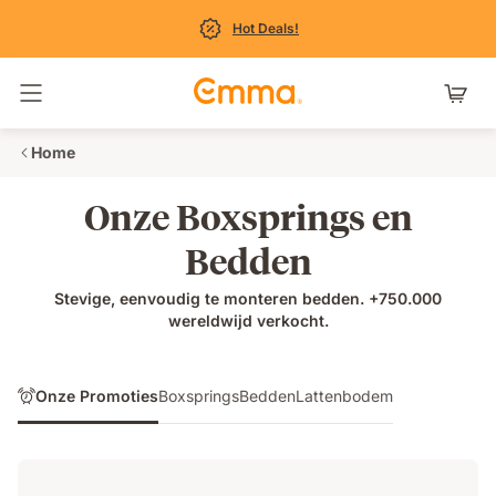
Hot Deals!
Navigatie in- en uitschakelen
Home
Onze Boxsprings en
Bedden
Stevige, eenvoudig te monteren bedden. +750.000
wereldwijd verkocht.
Onze Promoties
Boxsprings
Bedden
Lattenbodem