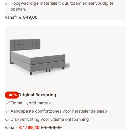
elegant
Hoogwaardige
Hoogwaardige materialen: duurzaam en eenvoudig te
slaapkamer
design
materialen:
openen.
overzichtelijk.
dat
duurzaam
Vanaf
€ 849,00
nooit
1
en
uit
eenvoudig
de
te
mode
openen.
raakt.
Emma Original Boxspring
-40%
USP
Emma Hybrid matras
1:
USP
Aangepaste comfortzones voor herstellende slaap
Emma
2:
USP
Drukverlichting voor ultieme ontspanning
Hybrid
Aangepaste
3:
matras
Vanaf
€ 1.199,40
€ 1.999,00
comfortzones
1
Prijs
Oorspronkelijke
Drukverlichting