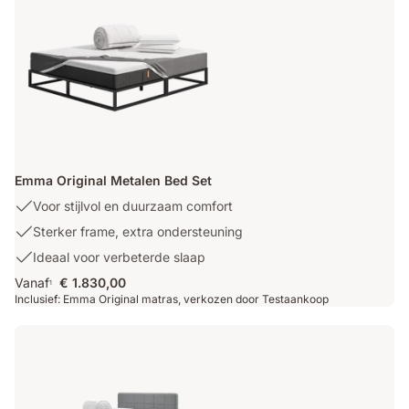
lattenbodem:
maximale
ventilatie
Emma Original Metalen Bed Set
Voor
Voor stijlvol en duurzaam comfort
stijlvol
Sterker
Sterker frame, extra ondersteuning
en
frame,
Ideaal
Ideaal voor verbeterde slaap
duurzaam
extra
voor
comfort
Vanaf
€ 1.830,00
ondersteuning
1
verbeterde
Inclusief: Emma Original matras, verkozen door Testaankoop
slaap