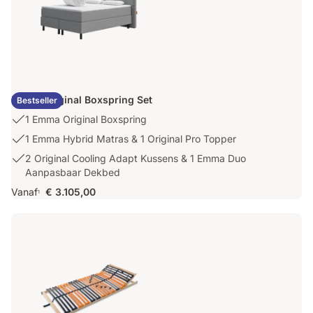
Emma Original Boxspring Set
Bestseller
USP
1 Emma Original Boxspring
1:
USP
1 Emma Hybrid Matras & 1 Original Pro Topper
1
2:
USP
2 Original Cooling Adapt Kussens & 1 Emma Duo
Emma
1
3:
Aanpasbaar Dekbed
Original
Emma
2
Boxspring
Vanaf
€ 3.105,00
Hybrid
1
Original
Matras
Cooling
&
Adapt
1
Kussens
Original
&
Pro
1
Topper
Emma
Duo
Aanpasbaar