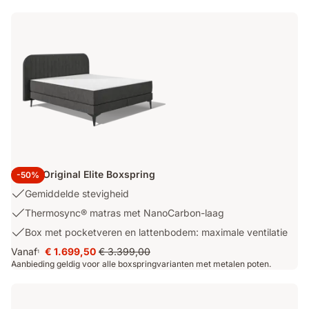
voor
€ 1.199,40
prijs
voor
herstellende
€ 1.999,00
ultieme
slaap
ontspanning
Emma Original Elite Boxspring
-50%
USP
Gemiddelde stevigheid
1:
USP
Thermosync® matras met NanoCarbon-laag
Gemiddelde
2:
USP
Box met pocketveren en lattenbodem: maximale ventilatie
stevigheid
Thermosync®
3:
Vanaf
€ 1.699,50
€ 3.399,00
matras
1
Prijs
Oorspronkelijke
Box
Aanbieding geldig voor alle boxspringvarianten met metalen poten.
met
€ 1.699,50
prijs
met
NanoCarbon-
€ 3.399,00
pocketveren
laag
en