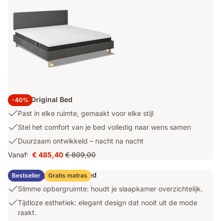
Emma Original Bed
-40%
Past
Past in elke ruimte, gemaakt voor elke stijl
in
Stel
Stel het comfort van je bed volledig naar wens samen
elke
het
Duurzaam
Duurzaam ontwikkeld – nacht na nacht
ruimte,
comfort
ontwikkeld
gemaakt
Vanaf
€ 485,40
€ 809,00
van
1
Prijs
Oorspronkelijke
–
voor
je
€ 485,40
prijs
nacht
elke
Emma Original Opslagbed
bed
Bestseller
Gratis matras
€ 809,00
na
stijl
volledig
Slimme
Slimme opbergruimte: houdt je slaapkamer overzichtelijk.
nacht
naar
opbergruimte:
Tijdloze
Tijdloze esthetiek: elegant design dat nooit uit de mode
wens
houdt
esthetiek:
raakt.
samen
je