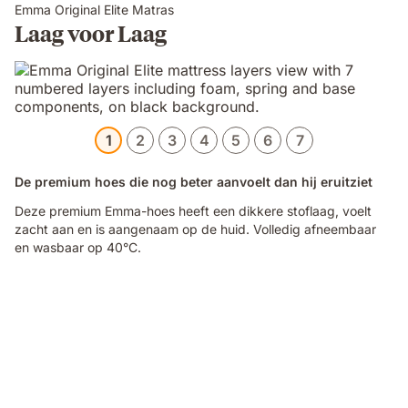
Emma Original Elite Matras
Laag voor Laag
1
2
3
4
5
6
7
De premium hoes die nog beter aanvoelt dan hij eruitziet
Deze premium Emma-hoes heeft een dikkere stoflaag, voelt
zacht aan en is aangenaam op de huid. Volledig afneembaar
en wasbaar op 40°C.
Video
of
a
hand
pinching
the
blue