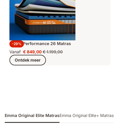
Emma Performance 26 Matras
-29%
Vanaf
€ 849,00
€ 1.199,00
Prijs
Oorspronkelijke
Ontdek meer
€ 849,00
prijs
€ 1.199,00
Emma Original Elite Matras
Emma Original Elite+ Matras