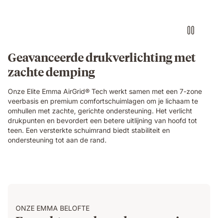
object
pressing
into
the
blue
grid
Geavanceerde drukverlichting met
foam
zachte demping
layer
of
the
Onze Elite Emma AirGrid® Tech werkt samen met een 7-zone
Emma
veerbasis en premium comfortschuimlagen om je lichaam te
Original
omhullen met zachte, gerichte ondersteuning. Het verlicht
Elite
drukpunten en bevordert een betere uitlijning van hoofd tot
mattress,
teen. Een versterkte schuimrand biedt stabiliteit en
demonstrating
ondersteuning tot aan de rand.
localised
pressure
relief.
ONZE EMMA BELOFTE