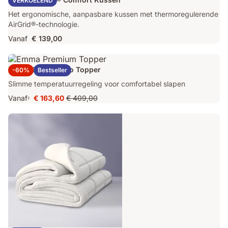
VERKOELEND
Het ergonomische, aanpasbare kussen met thermoregulerende
AirGrid®-technologie.
Vanaf
€ 139,00
Emma Original Pro Topper
-60%
Bestseller
Slimme temperatuurregeling voor comfortabel slapen
Vanaf
€ 163,60
€ 409,00
2
Prijs
Oorspronkelijke
€ 163,60
prijs
€ 409,00