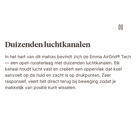
dark
blue
foam
block
with
a
textured
Duizenden luchtkanalen
fibrous
surface,
In het hart van dit matras bevindt zich de Emma AirGrid® Tech
showing
— een open roosterlaag met duizenden luchtkanalen. Elk
the
kanaal houdt lucht vast en creëert een oppervlak dat koel
material
aanvoelt op de huid en zacht is op drukpunten. Zeer
technology
responsief, veert het direct terug bij beweging zodat je
of
makkelijk van positie kunt wisselen.
the
Emma
Original
Elite
Video
mattress.
of
a
small
round