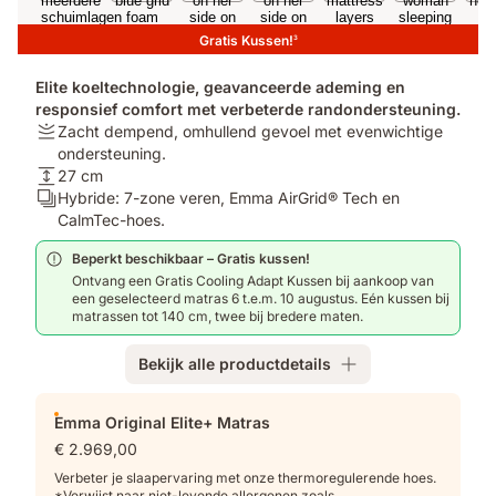
Gratis Kussen!
3
Elite koeltechnologie, geavanceerde ademing en
responsief comfort met verbeterde randondersteuning.
Stijfheid:
Zacht dempend, omhullend gevoel met evenwichtige
Zacht
ondersteuning.
dempend,
Hoogte:
27 cm
omhullend
27
Lagen:
Hybride: 7-zone veren, Emma AirGrid® Tech en
gevoel
cm
Hybride:
CalmTec-hoes.
met
7-
Beperkt beschikbaar – Gratis kussen!
evenwichtige
zone
Ontvang een Gratis Cooling Adapt Kussen bij aankoop van
ondersteuning.
veren,
een geselecteerd matras 6 t.e.m. 10 augustus. Eén kussen bij
Emma
matrassen tot 140 cm, twee bij bredere maten.
AirGrid®
Tech
Bekijk alle productdetails
en
CalmTec-
Extra
hoes.
Emma Original Elite+ Matras
producten
€ 2.969,00
Verbeter je slaapervaring met onze thermoregulerende hoes.
*Verwijst naar niet-levende allergenen zoals