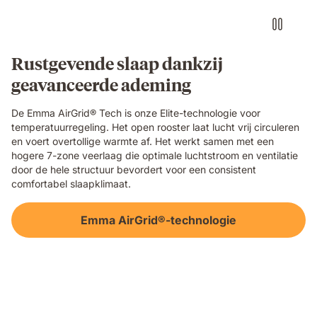
grid
foam
layer
of
Rustgevende slaap dankzij
the
geavanceerde ademing
Emma
Original
Elite
De Emma AirGrid® Tech is onze Elite-technologie voor
mattress,
temperatuurregeling. Het open rooster laat lucht vrij circuleren
showing
en voert overtollige warmte af. Het werkt samen met een
its
hogere 7-zone veerlaag die optimale luchtstroom en ventilatie
open-
door de hele structuur bevordert voor een consistent
cell
comfortabel slaapklimaat.
breathable
structure
Emma AirGrid®-technologie
in
close-
up
detail.
Video
of
a
floating