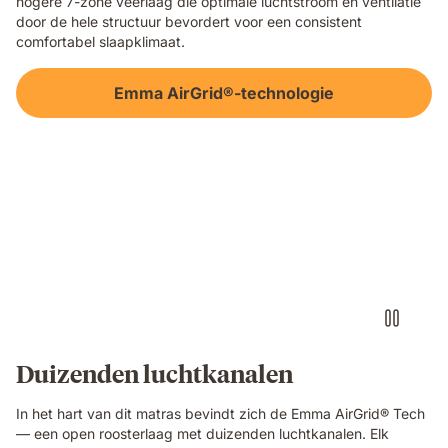
hogere 7-zone veerlaag die optimale luchtstroom en ventilatie
open-
door de hele structuur bevordert voor een consistent
cell
comfortabel slaapklimaat.
breathable
structure
Emma AirGrid®-technologie
in
close-
up
detail.
Video
of
a
floating
dark
blue
foam
block
with
a
textured
Duizenden luchtkanalen
fibrous
surface,
In het hart van dit matras bevindt zich de Emma AirGrid® Tech
showing
— een open roosterlaag met duizenden luchtkanalen. Elk
the