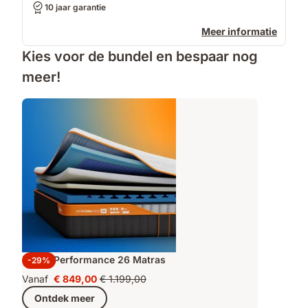
10 jaar garantie
Meer informatie
Kies voor de bundel en bespaar nog
meer!
Emma Performance 26 Matras
-29%
Vanaf
€ 849,00
€ 1.199,00
Prijs
Oorspronkelijke
Ontdek meer
€ 849,00
prijs