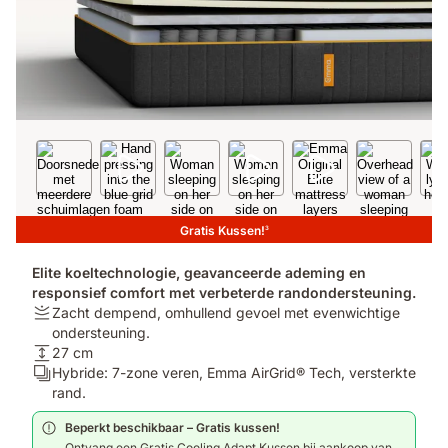
Gratis Kussen!
3
Elite koeltechnologie, geavanceerde ademing en
responsief comfort met verbeterde randondersteuning.
Stijfheid:
Zacht dempend, omhullend gevoel met evenwichtige
Zacht
ondersteuning.
dempend,
Hoogte:
27 cm
omhullend
27
Lagen:
Hybride: 7-zone veren, Emma AirGrid® Tech, versterkte
gevoel
cm
Hybride:
rand.
met
7-
Beperkt beschikbaar – Gratis kussen!
evenwichtige
zone
Ontvang een Gratis Cooling Adapt Kussen bij aankoop van