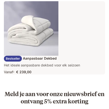
€ 163,60
prijs
€ 409,00
Emma Duo Aanpasbaar Dekbed
Bestseller
Het ideale aanpasbare dekbed voor elk seizoen
Vanaf
€ 239,00
2
Meld je aan voor onze nieuwsbrief en
ontvang 5% extra korting