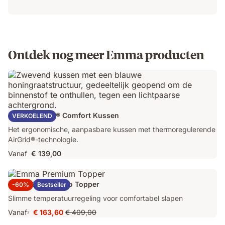
Ontdek nog meer Emma producten
Emma AirGrid® Comfort Kussen
VERKOELEND
Het ergonomische, aanpasbare kussen met thermoregulerende
AirGrid®-technologie.
Vanaf
€ 139,00
Emma Original Pro Topper
-60%
Bestseller
Slimme temperatuurregeling voor comfortabel slapen
Vanaf
€ 163,60
€ 409,00
2
Prijs
Oorspronkelijke