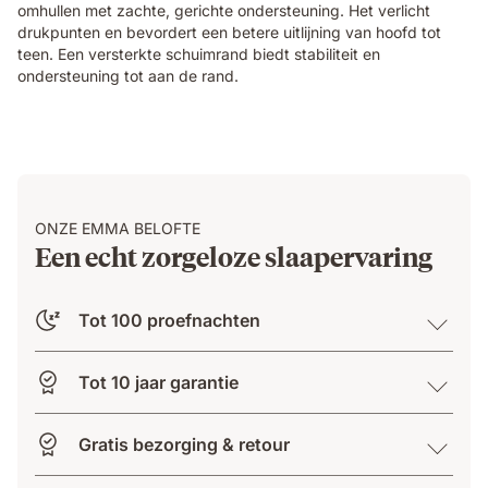
Original
omhullen met zachte, gerichte ondersteuning. Het verlicht
Elite
drukpunten en bevordert een betere uitlijning van hoofd tot
mattress,
teen. Een versterkte schuimrand biedt stabiliteit en
demonstrating
ondersteuning tot aan de rand.
localised
pressure
relief.
ONZE EMMA BELOFTE
Een echt zorgeloze slaapervaring
Tot 100 proefnachten
Tot 10 jaar garantie
Gratis bezorging & retour