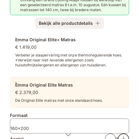
ondersteuning.
veren,
een geselecteerd matras 6 t.e.m. 10 augustus. Eén kussen bij
Emma
matrassen tot 140 cm, twee bij bredere maten.
AirGrid®
Tech,
Bekijk alle productdetails
versterkte
rand.
Extra
Emma Original Elite+ Matras
producten
€ 1.419,00
Verbeter je slaapervaring met onze thermoregulerende hoes.
*Verwijst naar niet-levende allergenen zoals
huisstofmijtallergenen en allergenen van huisdieren.
Emma Original Elite Matras
€ 2.379,00
De Original Elite matras met onze standaard hoes.
Formaat
160x200
Aantal
1