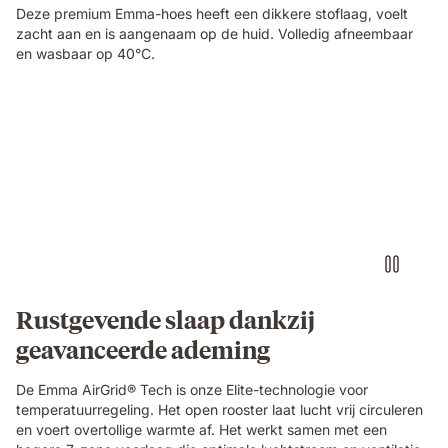
Deze premium Emma-hoes heeft een dikkere stoflaag, voelt
zacht aan en is aangenaam op de huid. Volledig afneembaar
en wasbaar op 40°C.
Video
of
a
hand
pinching
the
blue
grid
foam
layer
of
Rustgevende slaap dankzij
the
geavanceerde ademing
Emma
Original
Elite
De Emma AirGrid® Tech is onze Elite-technologie voor
mattress,
temperatuurregeling. Het open rooster laat lucht vrij circuleren
showing
en voert overtollige warmte af. Het werkt samen met een
its