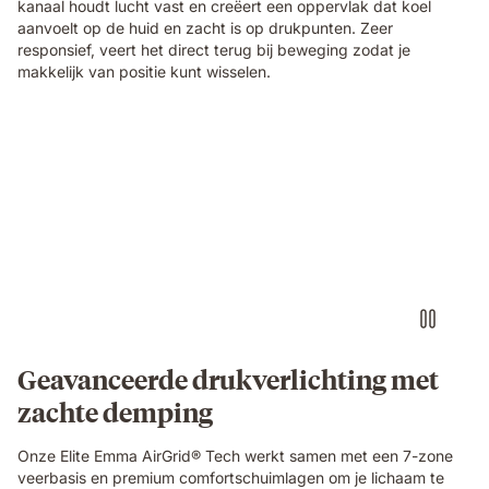
kanaal houdt lucht vast en creëert een oppervlak dat koel
material
aanvoelt op de huid en zacht is op drukpunten. Zeer
technology
responsief, veert het direct terug bij beweging zodat je
of
makkelijk van positie kunt wisselen.
the
Emma
Original
Elite
Video
mattress.
of
a
small
round
object
pressing
into
the
blue
grid
Geavanceerde drukverlichting met
foam
zachte demping
layer
of
the
Onze Elite Emma AirGrid® Tech werkt samen met een 7-zone
Emma
veerbasis en premium comfortschuimlagen om je lichaam te