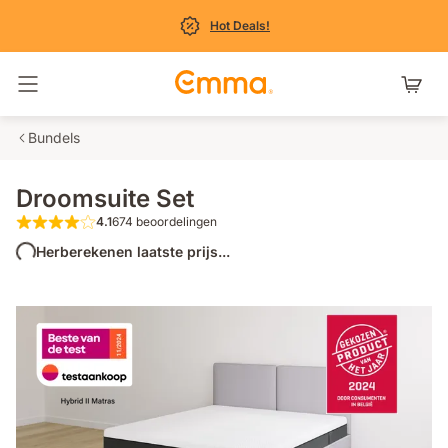
Hot Deals!
Navigatie in- en uitschakelen
Bundels
Droomsuite Set
4.1
674 beoordelingen
4.1 van de 5 sterren 674 beoordelingen
Herberekenen laatste prijs...