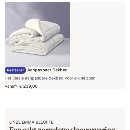
€ 163,60
prijs
€ 409,00
Emma Duo Aanpasbaar Dekbed
Bestseller
Het ideale aanpasbare dekbed voor elk seizoen
Vanaf
€ 239,00
2
ONZE EMMA BELOFTE
Een echt zorgeloze slaapervaring