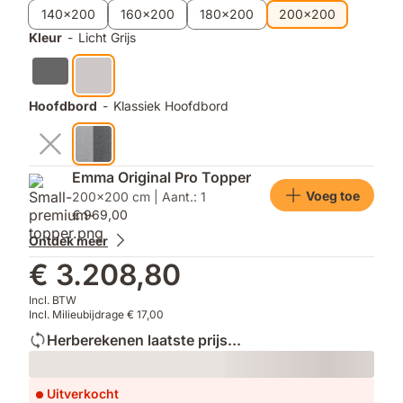
producten
140x200
160x200
180x200
200x200
Kleur
-
Licht Grijs
Hoofdbord
-
Klassiek Hoofdbord
Emma Original Pro Topper
Voeg toe
200x200 cm | Aant.: 1
€ 969,00
Ontdek meer
€ 3.208,80
Incl. BTW
Incl. Milieubijdrage € 17,00
Herberekenen laatste prijs...
Loading
Uitverkocht