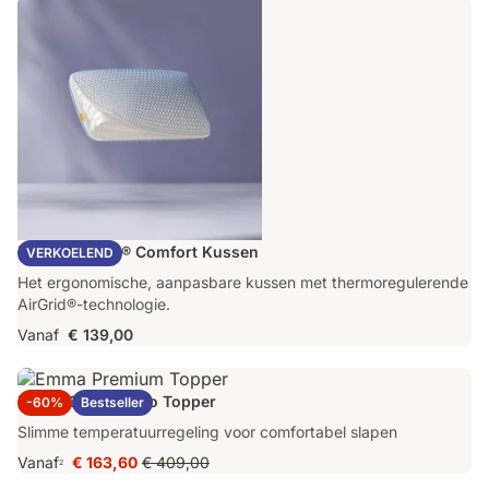
Emma AirGrid® Comfort Kussen
VERKOELEND
Het ergonomische, aanpasbare kussen met thermoregulerende
AirGrid®-technologie.
Vanaf
€ 139,00
Emma Original Pro Topper
-60%
Bestseller
Slimme temperatuurregeling voor comfortabel slapen
Vanaf
€ 163,60
€ 409,00
2
Prijs
Oorspronkelijke