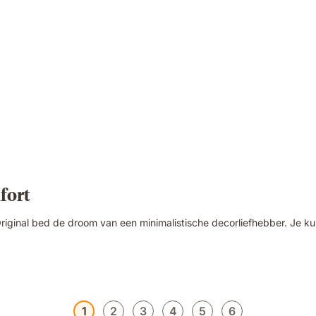
fort
 Original bed de droom van een minimalistische decorliefhebber. Je 
1
2
3
4
5
6