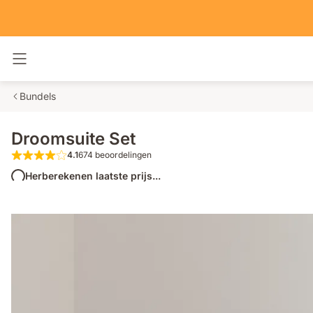
Navigatie in- en uitschakelen
Bundels
Droomsuite Set
4.1
674 beoordelingen
4.1 van de 5 sterren 674 beoordelingen
Herberekenen laatste prijs...