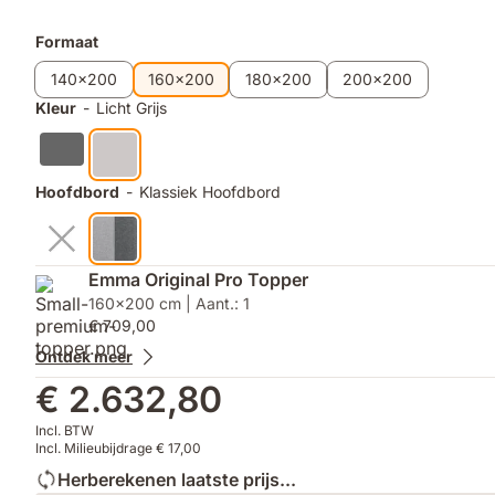
Extra
Formaat
producten
140x200
160x200
180x200
200x200
Kleur
-
Licht Grijs
Hoofdbord
-
Klassiek Hoofdbord
Emma Original Pro Topper
160x200 cm | Aant.: 1
€ 709,00
Ontdek meer
€ 2.632,80
Incl. BTW
Incl. Milieubijdrage € 17,00
Herberekenen laatste prijs...