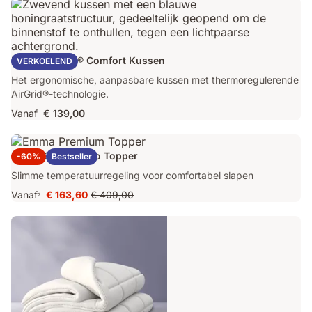
Emma AirGrid® Comfort Kussen
VERKOELEND
Het ergonomische, aanpasbare kussen met thermoregulerende
AirGrid®-technologie.
Vanaf
€ 139,00
Emma Original Pro Topper
-60%
Bestseller
Slimme temperatuurregeling voor comfortabel slapen
Vanaf
€ 163,60
€ 409,00
2
Prijs
Oorspronkelijke
€ 163,60
prijs
€ 409,00