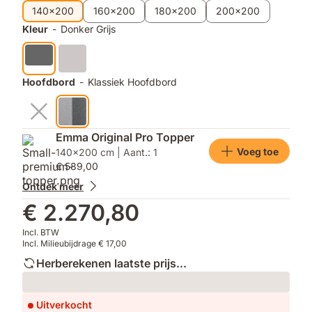
producten
140x200
160x200
180x200
200x200
Kleur
-
Donker Grijs
Hoofdbord
-
Klassiek Hoofdbord
Emma Original Pro Topper
Voeg toe
140x200 cm | Aant.: 1
€ 589,00
Ontdek meer
€ 2.270,80
Incl. BTW
Incl. Milieubijdrage € 17,00
Herberekenen laatste prijs...
Loading
Uitverkocht