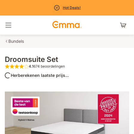
Hot Deals!
Navigatie in- en uitschakelen
Bundels
Droomsuite Set
4.1
674 beoordelingen
4.1 van de 5 sterren 674 beoordelingen
Herberekenen laatste prijs...