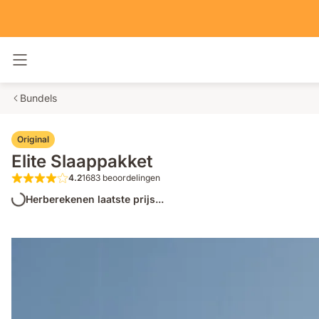
Navigatie in- en uitschakelen
Bundels
Original
Elite Slaappakket
4.2
1683 beoordelingen
4.2 van de 5 sterren 1683 beoordelingen
Herberekenen laatste prijs...