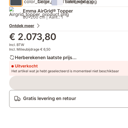
Emma AirGrid® Topper
80x200 cm | Aant.: 1
Ontdek meer
€ 2.073,80
Incl. BTW
Incl. Milieubijdrage € 6,50
Herberekenen laatste prijs...
Uitverkocht
Het artikel wat je hebt geselecteerd is momenteel niet beschikbaar
Gratis levering en retour