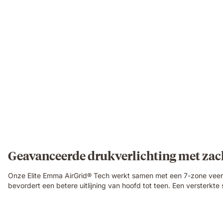
mattress,
demonstrating
localised
pressure
relief.
Geavanceerde drukverlichting met za
Onze Elite Emma AirGrid® Tech werkt samen met een 7-zone veerb
bevordert een betere uitlijning van hoofd tot teen. Een versterkte