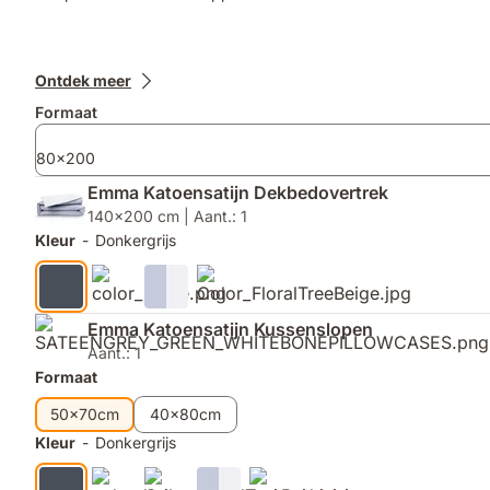
Extra
Ontdek meer
producten
Formaat
80x200
Emma Katoensatijn Dekbedovertrek
140x200 cm | Aant.: 1
Kleur
-
Donkergrijs
Emma Katoensatijn Kussenslopen
Aant.: 1
Formaat
50x70cm
40x80cm
Kleur
-
Donkergrijs