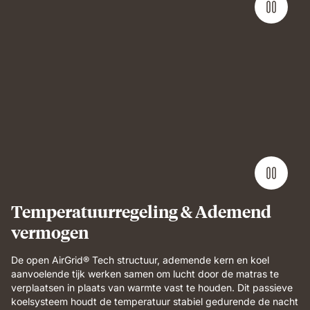
Man
lying
on
Emma
Performance
mattress
demonstrating
full-
body
support
and
Temperatuurregeling & Ademend
breathable
vermogen
comfort.
De open AirGrid® Tech structuur, ademende kern en koel
aanvoelende tijk werken samen om lucht door de matras te
verplaatsen in plaats van warmte vast te houden. Dit passieve
koelsysteem houdt de temperatuur stabiel gedurende de nacht