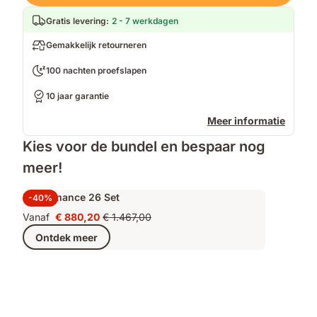
Gratis levering
:
2 - 7 werkdagen
Gemakkelijk retourneren
100 nachten proefslapen
10 jaar garantie
Meer informatie
Kies voor de bundel en bespaar nog
meer!
Performance 26 Set
-40%
Vanaf
€ 880,20
€ 1.467,00
Prijs
Oorspronkelijke
Ontdek meer
€ 880,20
prijs
€ 1.467,00