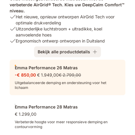
verbeterde AirGrid® Tech. Kies uw DeepCalm Comfort™
niveau.
USP
Het nieuwe, opnieuw ontworpen AirGrid Tech voor
1:
optimale drukverdeling
Het
USP
Uitzonderlijke luchtstroom + ultradikke, koel
nieuwe,
2:
aanvoelende hoes
opnieuw
Uitzonderlijke
USP
Ergonomisch ontwerp ontworpen in Duitsland
ontworpen
luchtstroom
3:
Bekijk alle productdetails
AirGrid
+
Ergonomisch
Tech
ultradikke,
ontwerp
Extra
voor
koel
ontworpen
Emma Performance 26 Matras
producten
optimale
aanvoelende
in
-€ 850,00
€ 1.949,00
€ 2.799,00
drukverdeling
hoes
Duitsland
Uitgebalanceerde demping en ondersteuning voor het
lichaam
Emma Performance 28 Matras
€ 1.299,00
Verbeterde hoogte voor meer responsieve demping en
contourvorming