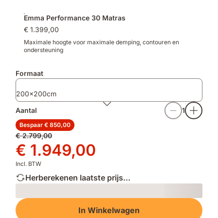
Emma Performance 30 Matras
€ 1.399,00
Maximale hoogte voor maximale demping, contouren en
ondersteuning
Formaat
200x200cm
Aantal
1
Bespaar € 850,00
Oorspronkelijke
€ 2.799,00
prijs
Prijs
€ 1.949,00
€ 2.799,00
€ 1.949,00
Incl. BTW
Herberekenen laatste prijs...
Loading
In Winkelwagen