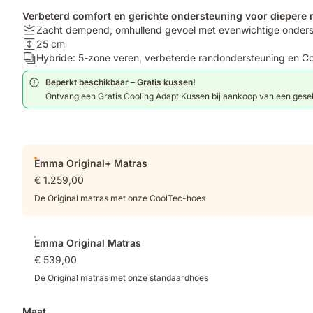
Verbeterd comfort en gerichte ondersteuning voor diepere r
Stijfheid:
Zacht dempend, omhullend gevoel met evenwichtige onders
Zacht
Hoogte:
25 cm
dempend,
25
Lagen:
Hybride: 5-zone veren, verbeterde randondersteuning en C
omhullend
cm
Hybride:
Beperkt beschikbaar – Gratis kussen!
gevoel
5-
Ontvang een Gratis Cooling Adapt Kussen bij aankoop van een gesele
met
zone
evenwichtige
veren,
ondersteuning.
verbeterde
randondersteuning
Extra
en
Emma Original+ Matras
producten
CoolTec-
€ 1.259,00
hoes.
De Original matras met onze CoolTec-hoes
Emma Original Matras
€ 539,00
De Original matras met onze standaardhoes
Maat