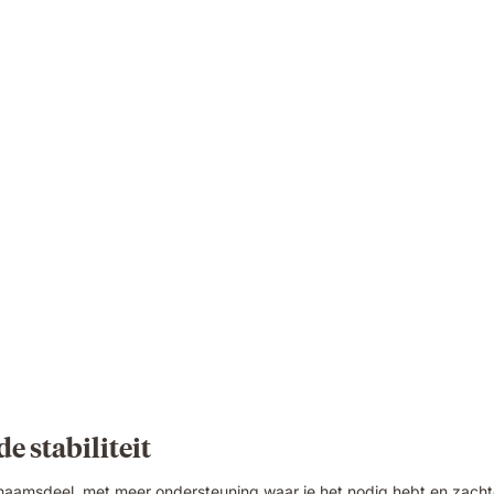
e stabiliteit
chaamsdeel, met meer ondersteuning waar je het nodig hebt en zach