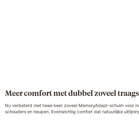
Meer comfort met dubbel zoveel traa
Nu verbeterd met twee keer zoveel MemoryAdapt-schuim voor nog 
schouders en heupen. Evenwichtig comfort dat natuurlijke uitlijni
Video
of