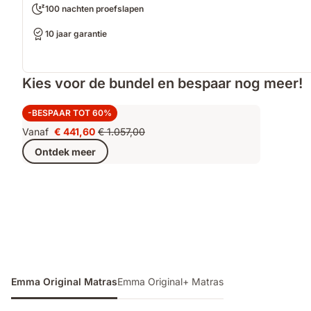
100 nachten proefslapen
10 jaar garantie
Kies voor de bundel en bespaar nog meer!
Super Deal+
-BESPAAR TOT 60%
Vanaf
€ 441,60
€ 1.057,00
Prijs
Oorspronkelijke
Ontdek meer
€ 441,60
prijs
€ 1.057,00
Emma Original Matras
Emma Original+ Matras