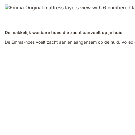
De makkelijk wasbare hoes die zacht aanvoelt op je huid
De Emma-hoes voelt zacht aan en aangenaam op de huid. Volledi
Video
of
a
woman
sleeping
on
her
side
on
an
Emma
Original
mattress,