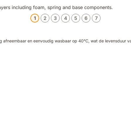
1
2
3
4
5
6
7
g afneembaar en eenvoudig wasbaar op 40°C, wat de levensduur van