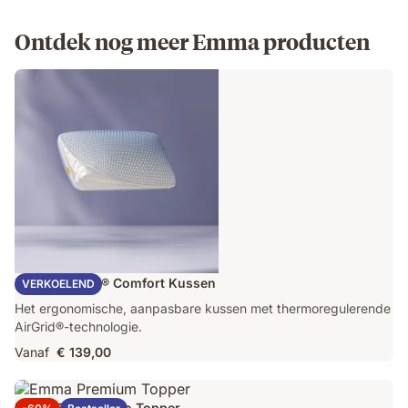
Ontdek nog meer Emma producten
Emma AirGrid® Comfort Kussen
VERKOELEND
Het ergonomische, aanpasbare kussen met thermoregulerende
AirGrid®-technologie.
Vanaf
€ 139,00
Emma Original Pro Topper