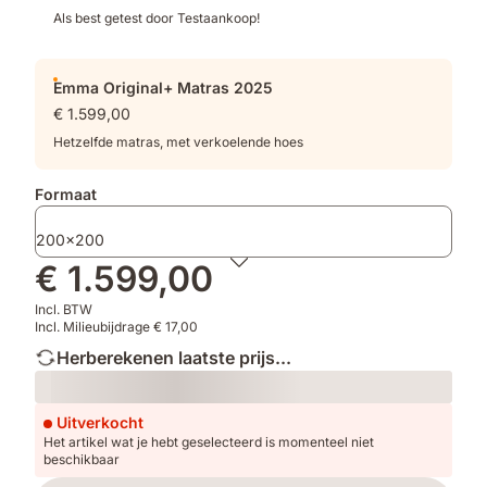
en
Als best getest door Testaankoop!
Cooling
Cover
Emma Original+ Matras 2025
€ 1.599,00
Hetzelfde matras, met verkoelende hoes
Formaat
200x200
€ 1.599,00
Incl. BTW
Incl. Milieubijdrage € 17,00
Herberekenen laatste prijs...
Loading
Uitverkocht
Het artikel wat je hebt geselecteerd is momenteel niet
beschikbaar