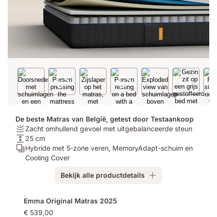
De beste Matras van België, getest door Testaankoop
Stijfheid:
Zacht omhullend gevoel met uitgebalanceerde steun
Zacht
Hoogte:
25 cm
omhullend
25
Lagen:
Hybride met 5-zone veren, MemoryAdapt-schuim en
gevoel
cm
Hybride
Cooling Cover
met
met
Bekijk alle productdetails
uitgebalanceerde
5-
steun
zone
Extra
veren,
Emma Original Matras 2025
producten
MemoryAdapt-
€ 539,00
schuim