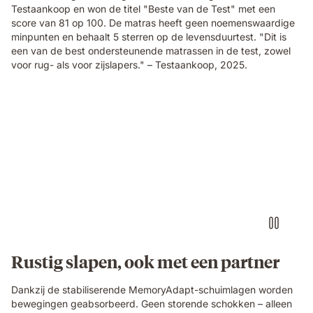
Testaankoop en won de titel "Beste van de Test" met een
score van 81 op 100. De matras heeft geen noemenswaardige
minpunten en behaalt 5 sterren op de levensduurtest. "Dit is
een van de best ondersteunende matrassen in de test, zowel
voor rug- als voor zijslapers." – Testaankoop, 2025.
Video
of
a
person
air-
drumming
with
headphones
on
an
Emma
Rustig slapen, ook met een partner
Original
mattress
Dankzij de stabiliserende MemoryAdapt-schuimlagen worden
while
bewegingen geabsorbeerd. Geen storende schokken – alleen
their