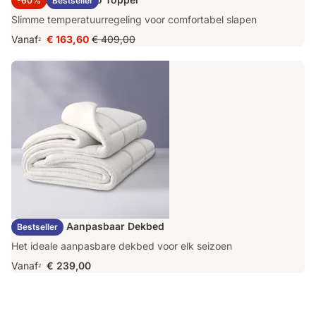
-60%
Bestseller
Slimme temperatuurregeling voor comfortabel slapen
Vanaf
€ 163,60
€ 409,00
2
Prijs
Oorspronkelijke
€ 163,60
prijs
€ 409,00
Emma Duo Aanpasbaar Dekbed
Bestseller
Het ideale aanpasbare dekbed voor elk seizoen
Vanaf
€ 239,00
2