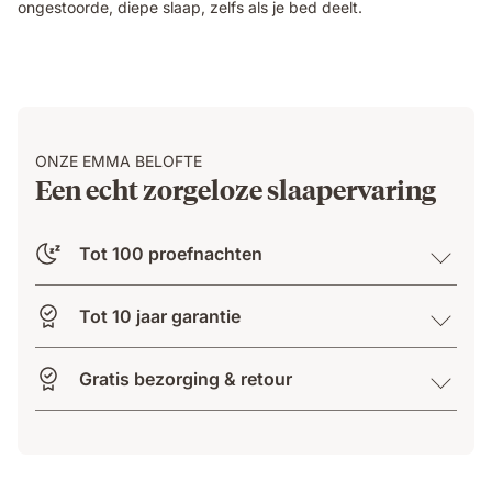
ongestoorde, diepe slaap, zelfs als je bed deelt.
partner
sleeps
undisturbed
beside
them.
ONZE EMMA BELOFTE
Een echt zorgeloze slaapervaring
Tot 100 proefnachten
Tot 10 jaar garantie
Gratis bezorging & retour