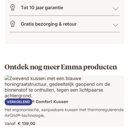
Tot 10 jaar garantie
Gratis bezorging & retour
Ontdek nog meer Emma producten
Emma AirGrid® Comfort Kussen
VERKOELEND
Het ergonomische, aanpasbare kussen met thermoregulerende
AirGrid®-technologie.
Vanaf
€ 139,00