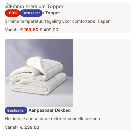
Emma Original Pro Topper
-60%
Bestseller
Slimme temperatuurregeling voor comfortabel slapen
Vanaf
€ 163,60
€ 409,00
2
Prijs
Oorspronkelijke
€ 163,60
prijs
€ 409,00
Emma Duo Aanpasbaar Dekbed
Bestseller
Het ideale aanpasbare dekbed voor elk seizoen
Vanaf
€ 239,00
2