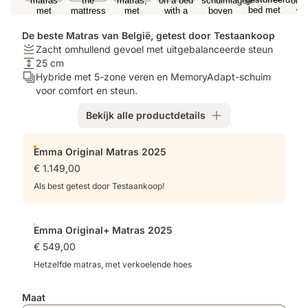
De beste Matras van België, getest door Testaankoop
Stijfheid:
Zacht omhullend gevoel met uitgebalanceerde steun
Zacht
Hoogte:
25 cm
omhullend
25
Lagen:
Hybride met 5-zone veren en MemoryAdapt-schuim
gevoel
cm
Hybride
voor comfort en steun.
met
met
Bekijk alle productdetails
uitgebalanceerde
5-
steun
zone
Extra
veren
Emma Original Matras 2025
producten
en
€ 1.149,00
MemoryAdapt-
schuim
Als best getest door Testaankoop!
voor
comfort
en
Emma Original+ Matras 2025
steun.
€ 549,00
Hetzelfde matras, met verkoelende hoes
Maat