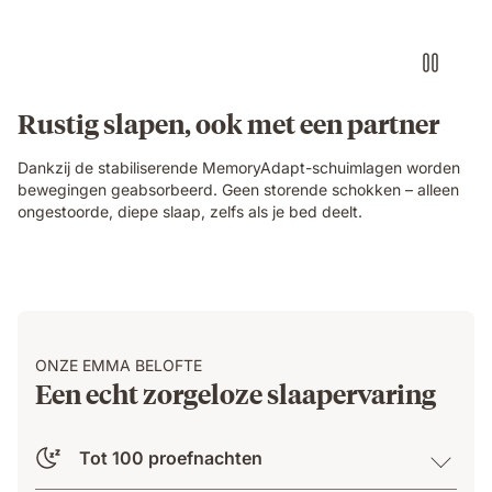
with
headphones
on
an
Emma
Rustig slapen, ook met een partner
Original
mattress
Dankzij de stabiliserende MemoryAdapt-schuimlagen worden
while
bewegingen geabsorbeerd. Geen storende schokken – alleen
their
ongestoorde, diepe slaap, zelfs als je bed deelt.
partner
sleeps
undisturbed
beside
them.
ONZE EMMA BELOFTE
Een echt zorgeloze slaapervaring
Tot 100 proefnachten