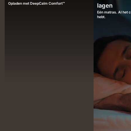
Emma
Opladen met DeepCalm Comfort™
lagen
mattress
Eén matras. Al het c
demonstrating
hebt.
airflow
and
pressure-
relieving
support.