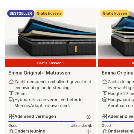
BESTSELLER
Gratis kussen
Gratis kussen
Gratis Kussen!
Gr
2
Emma Original+ Matrassen
Emma Original
Stijfheid:
Stijfheid:
Zacht dempend, omhullend gevoel met
Zacht dempe
Zacht
Zacht
evenwichtige ondersteuning.
evenwichtige
dempend,
Hoogte:
dempend,
Hoogte:
25 cm
Hoogte 27 c
omhullend
25
Lagen:
omhullend
Hoogte
Materialen:
Hybride: 5-zone veren, verbeterde
Hoogwaardige
gevoel
cm
Hybride:
gevoel
27
Hoogwaardige
MemoryAdapt, nieuwe rand.
Aerofoam en
met
5-
met
cm
materialen
Ademend vermogen
Ademend ve
evenwichtige
zone
evenwichtige
zoals
ondersteuning.
veren,
ondersteuning.
AirGrid,
Ademend
Ademend
Goed
Uitzonderlijk
Goed
verbeterde
Aerofoam
vermogen:
vermogen:
Ondersteuning
Ondersteuni