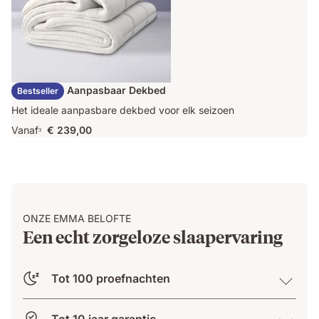
Emma Duo Aanpasbaar Dekbed
Bestseller
Het ideale aanpasbare dekbed voor elk seizoen
Vanaf
€ 239,00
3
ONZE EMMA BELOFTE
Een echt zorgeloze slaapervaring
Tot 100 proefnachten
Tot 10 jaar garantie