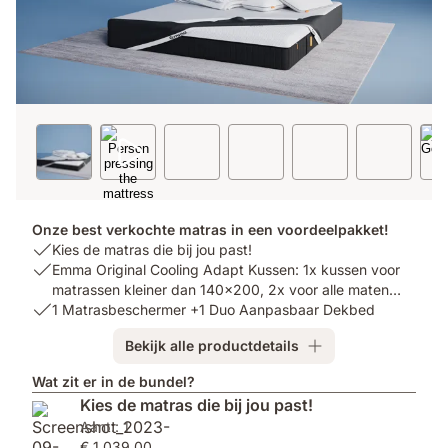
Onze best verkochte matras in een voordeelpakket!
USP
Kies de matras die bij jou past!
1:
USP
Emma Original Cooling Adapt Kussen: 1x kussen voor
Kies
2:
matrassen kleiner dan 140x200, 2x voor alle maten
de
Emma
USP
1 Matrasbeschermer +1 Duo Aanpasbaar Dekbed
vanaf 140x200
1
matras
Original
3:
Bekijk alle productdetails
die
Cooling
1
bij
Adapt
Matrasbeschermer
Wat zit er in de bundel?
jou
Kussen:
+1
Kies de matras die bij jou past!
past!
1x
Duo
Aant.: 1
kussen
Aanpasbaar
€ 1.039,00