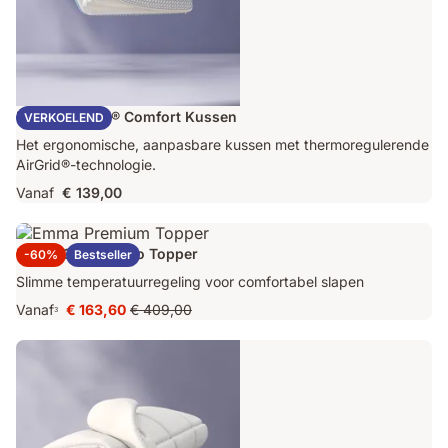
Emma AirGrid® Comfort Kussen
VERKOELEND
Het ergonomische, aanpasbare kussen met thermoregulerende
AirGrid®-technologie.
Vanaf
€ 139,00
Emma Original Pro Topper
-60%
Bestseller
Slimme temperatuurregeling voor comfortabel slapen
Vanaf
€ 163,60
€ 409,00
3
Prijs
Oorspronkelijke
€ 163,60
prijs
€ 409,00