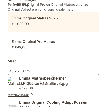
voor
Dekbed
Vergelijk de Original Pro en Original Matras uit onze
matrassen
Original Collectie en vind jouw ideale match.
kleiner
dan
Emma Original Matras 2025
140x200,
€ 1.039,00
2x
voor
alle
maten
Emma Original Pro Matras
vanaf
€ 849,00
140x200
¹
Maat
140 x 200 cm
Emma Matrasbeschermer
140x200 cm | Aant.: 1
€ 179,00
Ontdek meer
Emma Original Cooling Adapt Kussen