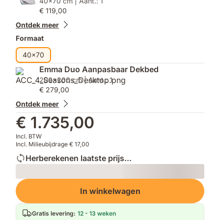
40x70 cm | Aant.: 1
€ 119,00
Ontdek meer
Formaat
40x70
Emma Duo Aanpasbaar Dekbed
200x200 cm | Aant.: 1
€ 279,00
Ontdek meer
€ 1.735,00
Incl. BTW
Incl. Milieubijdrage € 17,00
Herberekenen laatste prijs...
Loading
In winkelwagen
Gratis levering
:
12 - 13 weken