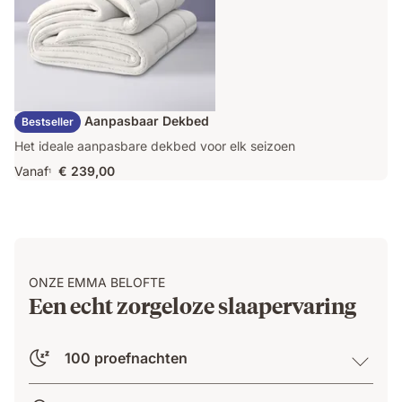
Emma Duo Aanpasbaar Dekbed
Bestseller
Het ideale aanpasbare dekbed voor elk seizoen
Vanaf
€ 239,00
1
ONZE EMMA BELOFTE
Een echt zorgeloze slaapervaring
100 proefnachten