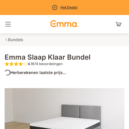
Hot Deals!
Navigatie in- en uitschakelen
Bundels
Emma Slaap Klaar Bundel
4.1
674 beoordelingen
4.1 van de 5 sterren 674 beoordelingen
Herberekenen laatste prijs...