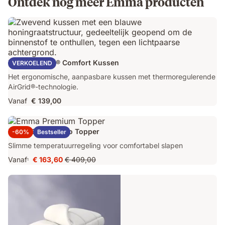
Ontdek nog meer Emma producten
Emma AirGrid® Comfort Kussen
VERKOELEND
Het ergonomische, aanpasbare kussen met thermoregulerende
AirGrid®-technologie.
Vanaf
€ 139,00
Emma Original Pro Topper
-60%
Bestseller
Slimme temperatuurregeling voor comfortabel slapen
Vanaf
€ 163,60
€ 409,00
1
Prijs
Oorspronkelijke
€ 163,60
prijs
€ 409,00