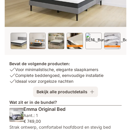
Bevat de volgende producten:
USP
Voor minimalistische, elegante slaapkamers
1:
USP
Complete beddengoed, eenvoudige installatie
Voor
2:
USP
Ideaal voor zorgeloze nachten
minimalistische,
Complete
3:
Bekijk alle productdetails
elegante
beddengoed,
Ideaal
slaapkamers
eenvoudige
voor
Wat zit er in de bundel?
installatie
zorgeloze
Emma Original Bed
nachten
Aant.: 1
€ 749,00
Strak ontwerp, comfortabel hoofdbord en stevig bed