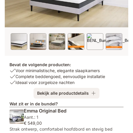
Bevat de volgende producten:
USP
Voor minimalistische, elegante slaapkamers
1:
USP
Complete beddengoed, eenvoudige installatie
Voor
2:
USP
Ideaal voor zorgeloze nachten
minimalistische,
Complete
3:
Bekijk alle productdetails
elegante
beddengoed,
Ideaal
slaapkamers
eenvoudige
voor
Wat zit er in de bundel?
installatie
zorgeloze
Emma Original Bed
nachten
Aant.: 1
€ 549,00
Strak ontwerp, comfortabel hoofdbord en stevig bed