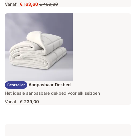
Vanaf
€ 163,60
€ 409,00
1
Prijs
Oorspronkelijke
€ 163,60
prijs
€ 409,00
Emma Duo Aanpasbaar Dekbed
Bestseller
Het ideale aanpasbare dekbed voor elk seizoen
Vanaf
€ 239,00
1