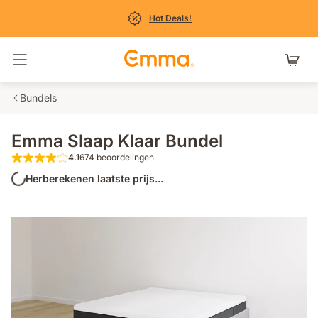
Hot Deals!
Navigatie in- en uitschakelen
Bundels
Emma Slaap Klaar Bundel
4.1
674 beoordelingen
4.1 van de 5 sterren 674 beoordelingen
Herberekenen laatste prijs...