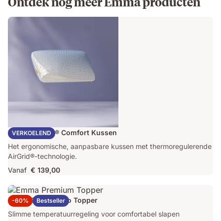
Ontdek nog meer Emma producten
Emma AirGrid® Comfort Kussen
VERKOELEND
Het ergonomische, aanpasbare kussen met thermoregulerende
AirGrid®-technologie.
Vanaf
€ 139,00
Emma Original Pro Topper
-60%
Bestseller
Slimme temperatuurregeling voor comfortabel slapen