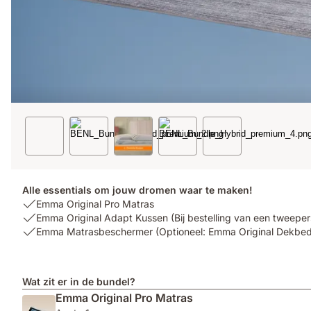
Alle essentials om jouw dromen waar te maken!
USP
Emma Original Pro Matras
1:
USP
Emma Original Adapt Kussen (Bij bestelling van een tweeper
Emma
2:
USP
Emma Matrasbeschermer (Optioneel: Emma Original Dekbed
Original
Emma
3:
Pro
Original
Emma
Matras
Adapt
Matrasbeschermer
Wat zit er in de bundel?
Kussen
(Optioneel:
Emma Original Pro Matras
(Bij
Emma