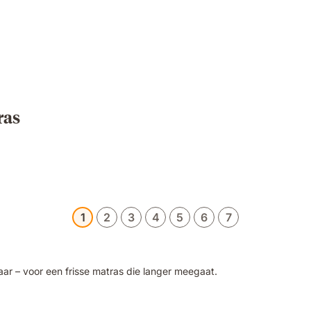
ras
1
2
3
4
5
6
7
r – voor een frisse matras die langer meegaat.