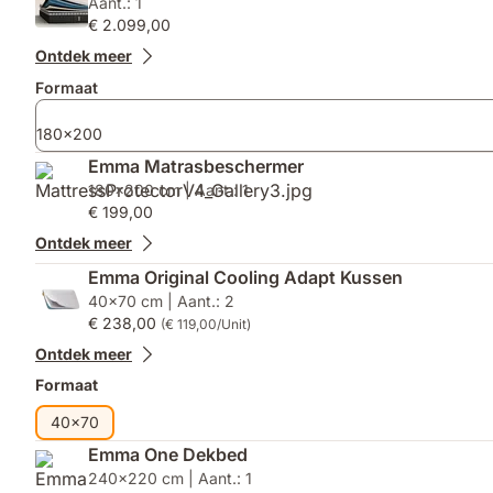
Aant.: 1
bestelling
Original
€ 2.099,00
van
Dekbed)
een
Ontdek meer
tweepersoonsformaat
Formaat
(vanaf
140x200)
180x200
krijgt
u
Emma Matrasbeschermer
2
180x200 cm | Aant.: 1
kussens.)
€ 199,00
Ontdek meer
Emma Original Cooling Adapt Kussen
40x70 cm | Aant.: 2
€ 238,00
(€ 119,00/Unit)
Ontdek meer
Formaat
40x70
Emma One Dekbed
240x220 cm | Aant.: 1