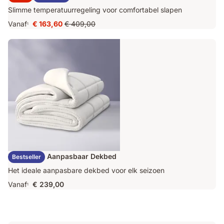
Slimme temperatuurregeling voor comfortabel slapen
Vanaf
€ 163,60
€ 409,00
1
Prijs
Oorspronkelijke
€ 163,60
prijs
€ 409,00
Emma Duo Aanpasbaar Dekbed
Bestseller
Het ideale aanpasbare dekbed voor elk seizoen
Vanaf
€ 239,00
1