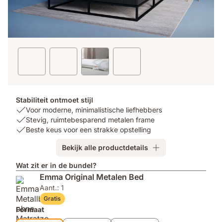
Stabiliteit ontmoet stijl
USP
Voor moderne, minimalistische liefhebbers
1:
USP
Stevig, ruimtebesparend metalen frame
Voor
2:
USP
Beste keus voor een strakke opstelling
moderne,
Stevig,
3:
Bekijk alle productdetails
minimalistische
ruimtebesparend
Beste
liefhebbers
metalen
keus
Wat zit er in de bundel?
frame
voor
Emma Original Metalen Bed
een
Aant.: 1
strakke
opstelling
Gratis
Formaat