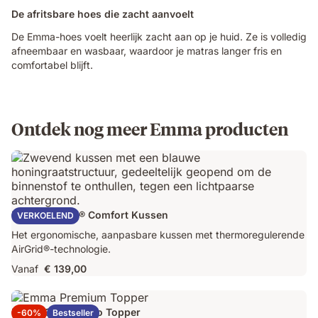
De afritsbare hoes die zacht aanvoelt
De Emma-hoes voelt heerlijk zacht aan op je huid. Ze is volledig
afneembaar en wasbaar, waardoor je matras langer fris en
comfortabel blijft.
Ontdek nog meer Emma producten
Emma AirGrid® Comfort Kussen
VERKOELEND
Het ergonomische, aanpasbare kussen met thermoregulerende
AirGrid®-technologie.
Vanaf
€ 139,00
Emma Original Pro Topper
-60%
Bestseller