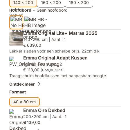
140 x 200
160 x 200
180 x 200
Hoofdbord
-
Geen hoofdbord
Emma Original Lite+ Matras 2025
140x200 cm | Aant.: 1
€ 639,00
Lekker slapen voor een scherpe prijs. 22cm dik
Emma Original Adapt Kussen
40x80 cm | Aant.: 2
€ 118,00
(€ 59,00/Unit)
Traagschuim hoofdkussen met aanpasbare hoogte.
Ontdek meer
Formaat
40 x 80 cm
Emma One Dekbed
200x200 cm | Aant.: 1
€ 139,00