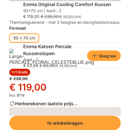
Emma Original Cooling Comfort Kussen
comfort
transpiratie
50x70 cm | Aant.: 2
te
€ 119,00
€ 238,00
verminderen
(€ 59,50/Unit)
Thermoregulerend - met 3 hoogtes en stevigheidsniveaus.
Formaat
50 x 70 cm
Emma Katoen Percale
Kussenslopen
Voeg toe
Aant.: 2
€ 53,98
€ 89,98
(€ 26,99/Unit)
1+1 Gratis
Oorspronkelijke
€ 238,00
prijs
Prijs
€ 119,00
€ 238,00
€ 119,00
Incl. BTW
Herberekenen laatste prijs...
Loading
In winkelwagen