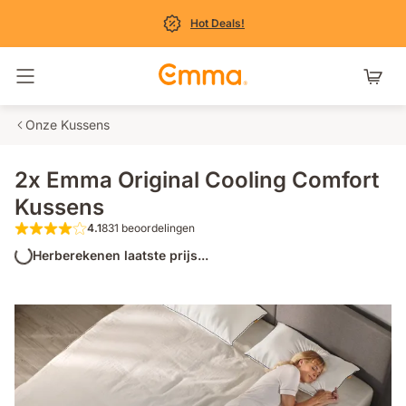
Hot Deals!
Navigatie in- en uitschakelen
Onze Kussens
2x Emma Original Cooling Comfort
Kussens
4.1
831 beoordelingen
4.1 van de 5 sterren 831 beoordelingen
Herberekenen laatste prijs...