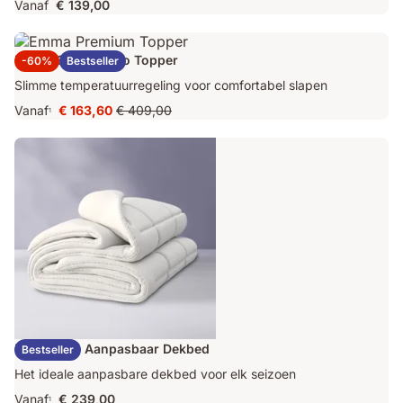
Vanaf
€ 139,00
Emma Original Pro Topper
-60%
Bestseller
Slimme temperatuurregeling voor comfortabel slapen
Vanaf
€ 163,60
€ 409,00
1
Prijs
Oorspronkelijke
€ 163,60
prijs
€ 409,00
Emma Duo Aanpasbaar Dekbed
Bestseller
Het ideale aanpasbare dekbed voor elk seizoen
Vanaf
€ 239,00
1