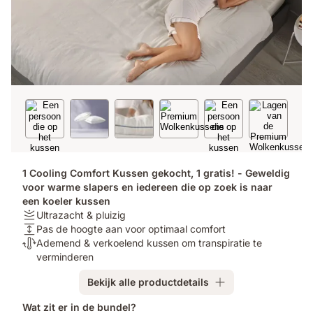
1 Cooling Comfort Kussen gekocht, 1 gratis! - Geweldig
voor warme slapers en iedereen die op zoek is naar
een koeler kussen
Stijfheid:
Ultrazacht & pluizig
Ultrazacht
Hoogte:
Pas de hoogte aan voor optimaal comfort
&
Pas
Temperatuurregulatie:
Ademend & verkoelend kussen om transpiratie te
pluizig
de
Ademend
verminderen
hoogte
&
Bekijk alle productdetails
aan
verkoelend
voor
kussen
Wat zit er in de bundel?
optimaal
om