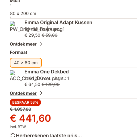
Maat
80 x 200 cm
Emma Original Adapt Kussen
40x80 cm | Aant.: 1
€ 29,50
€ 59,00
Ontdek meer
Formaat
40 x 80 cm
Emma One Dekbed
140x200 cm | Aant.: 1
€ 64,50
€ 129,00
Ontdek meer
BESPAAR 58%
Oorspronkelijke
€ 1.057,00
prijs
Prijs
€ 441,60
€ 1.057,00
€ 441,60
Incl. BTW
Herberekenen laatste prijs...