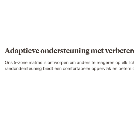
Adaptieve ondersteuning met verbeterd
Ons 5-zone matras is ontworpen om anders te reageren op elk li
randondersteuning biedt een comfortabeler oppervlak en betere on
Video
of
a
family
relaxing
and
laughing
together