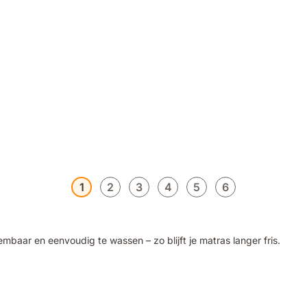
1
2
3
4
5
6
embaar en eenvoudig te wassen – zo blijft je matras langer fris.