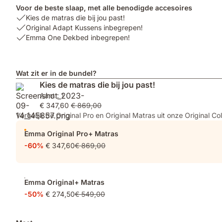
Voor de beste slaap, met alle benodigde accesoires
USP
Kies de matras die bij jou past!
1:
USP
Original Adapt Kussens inbegrepen!
Kies
2:
USP
Emma One Dekbed inbegrepen!
de
Original
3:
matras
Adapt
Emma
die
Kussens
One
Wat zit er in de bundel?
bij
inbegrepen!
Dekbed
Kies de matras die bij jou past!
jou
inbegrepen!
Aant.: 1
past!
€ 347,60
€ 869,00
Vergelijk de Original Pro en Original Matras uit onze Original Co
Emma Original Pro+ Matras
-60%
€ 347,60
€ 869,00
Emma Original+ Matras
-50%
€ 274,50
€ 549,00