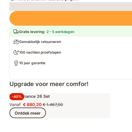
Loading
Gratis levering
:
2 - 5 werkdagen
Gemakkelijk retourneren
100 nachten proefslapen
10 jaar garantie
Upgrade voor meer comfor!
Performance 26 Set
-40%
Vanaf
€ 880,20
€ 1.467,00
Prijs
Oorspronkelijke
Ontdek meer
€ 880,20
prijs
€ 1.467,00