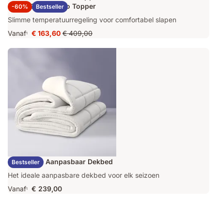
Emma Original Pro Topper
-60%
Bestseller
Slimme temperatuurregeling voor comfortabel slapen
Vanaf
€ 163,60
€ 409,00
1
Prijs
Oorspronkelijke
€ 163,60
prijs
€ 409,00
Emma Duo Aanpasbaar Dekbed
Bestseller
Het ideale aanpasbare dekbed voor elk seizoen
Vanaf
€ 239,00
1