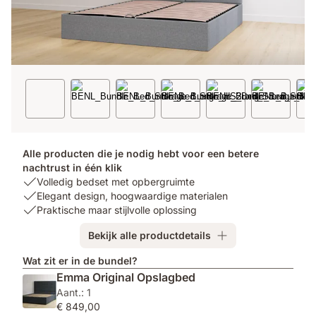
Alle producten die je nodig hebt voor een betere
nachtrust in één klik
USP
Volledig bedset met opbergruimte
1:
USP
Elegant design, hoogwaardige materialen
Volledig
2:
USP
Praktische maar stijlvolle oplossing
bedset
Elegant
3:
Bekijk alle productdetails
met
design,
Praktische
opbergruimte
hoogwaardige
maar
Wat zit er in de bundel?
materialen
stijlvolle
Emma Original Opslagbed
oplossing
Aant.: 1
€ 849,00