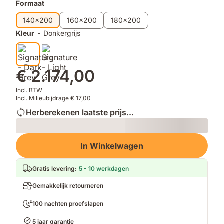
Formaat
140x200
160x200
180x200
Kleur
-
Donkergrijs
€ 2.174,00
Incl. BTW
Incl. Milieubijdrage € 17,00
Herberekenen laatste prijs...
Loading
In Winkelwagen
Gratis levering
:
5 - 10 werkdagen
Gemakkelijk retourneren
100 nachten proefslapen
5 jaar garantie