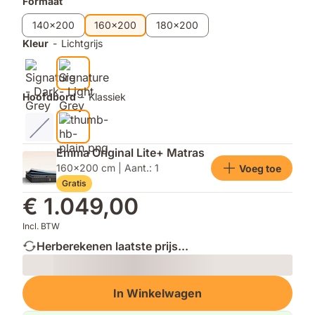
Extra
Formaat
in
nooit
en
producten
de
uit
eenvoudig
140x200
160x200
180x200
kamer.
de
te
Kleur
-
Lichtgrijs
mode
openen.
raakt.
Hoofdbord
-
Klassiek
Emma Original Lite+ Matras
160x200 cm | Aant.: 1
Voeg toe
Gratis
€ 1.049,00
Incl. BTW
Herberekenen laatste prijs...
Loading
In Winkelwagen