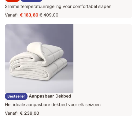
Slimme temperatuurregeling voor comfortabel slapen
Vanaf
€ 163,60
€ 409,00
1
Prijs
Oorspronkelijke
€ 163,60
prijs
€ 409,00
Emma Duo Aanpasbaar Dekbed
Bestseller
Het ideale aanpasbare dekbed voor elk seizoen
Vanaf
€ 239,00
1