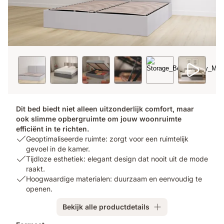
Dit bed biedt niet alleen uitzonderlijk comfort, maar
ook slimme opbergruimte om jouw woonruimte
efficiënt in te richten.
USP
Geoptimaliseerde ruimte: zorgt voor een ruimtelijk
1:
gevoel in de kamer.
Geoptimaliseerde
USP
Tijdloze esthetiek: elegant design dat nooit uit de mode
ruimte:
2:
raakt.
zorgt
Tijdloze
USP
Hoogwaardige materialen: duurzaam en eenvoudig te
voor
esthetiek:
3:
openen.
een
elegant
Hoogwaardige
Bekijk alle productdetails
ruimtelijk
design
materialen:
gevoel
dat
duurzaam