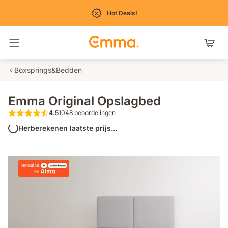
Hot Deals!
Navigatie in- en uitschakelen
Boxsprings&Bedden
Emma Original Opslagbed
4.5
1048 beoordelingen
4.5 van de 5 sterren 1048 beoordelingen
Herberekenen laatste prijs...