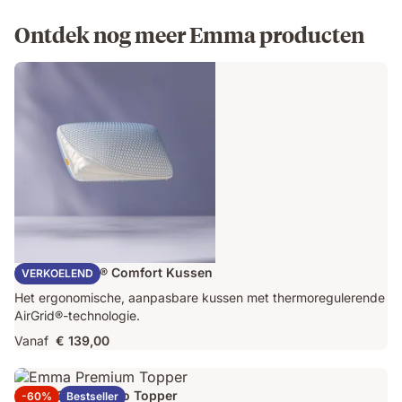
Ontdek nog meer Emma producten
Emma AirGrid® Comfort Kussen
VERKOELEND
Het ergonomische, aanpasbare kussen met thermoregulerende
AirGrid®-technologie.
Vanaf
€ 139,00
Emma Original Pro Topper
-60%
Bestseller