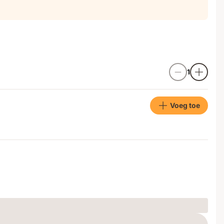
1
Voeg toe