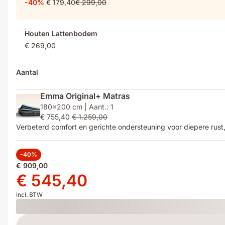
-40%
€ 179,40
€ 299,00
Houten Lattenbodem
€ 269,00
Aantal
Emma Original+ Matras
180x200 cm | Aant.: 1
€ 755,40
€ 1.259,00
Verbeterd comfort en gerichte ondersteuning voor diepere rust
-40%
Oorspronkelijke
€ 909,00
prijs
Prijs
€ 545,40
€ 909,00
€ 545,40
Incl. BTW
Loading