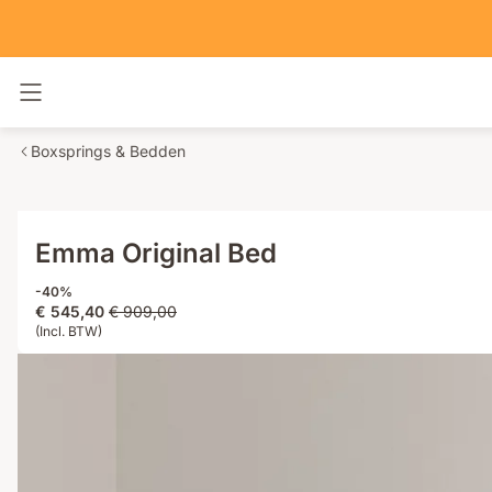
Navigatie in- en uitschakelen
Boxsprings & Bedden
Emma Original Bed
-40%
Prijs
Oorspronkelijke
€ 545,40
€ 909,00
€ 545,40
(Incl. BTW)
prijs
€ 909,00