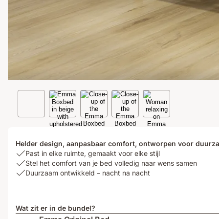
Helder design, aanpasbaar comfort, ontworpen voor duurz
USP
Past in elke ruimte, gemaakt voor elke stijl
1:
USP
Stel het comfort van je bed volledig naar wens samen
Past
2:
USP
Duurzaam ontwikkeld – nacht na nacht
in
Stel
3:
elke
het
Duurzaam
ruimte,
comfort
ontwikkeld
Wat zit er in de bundel?
gemaakt
van
–