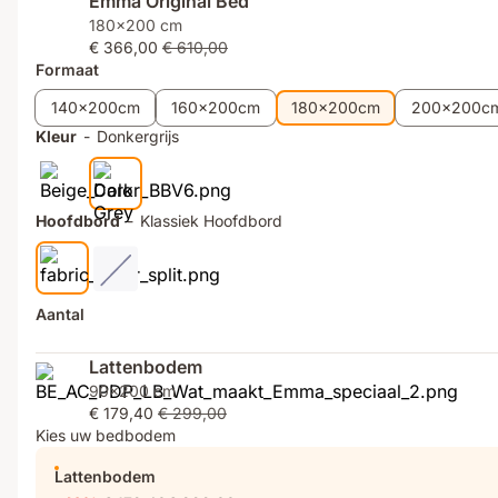
Emma Original Bed
voor
je
nacht
180x200 cm
elke
bed
na
€ 366,00
€ 610,00
stijl
volledig
nacht
Formaat
naar
wens
140x200cm
160x200cm
180x200cm
200x200c
samen
Kleur
-
Donkergrijs
Hoofdbord
-
Klassiek Hoofdbord
Aantal
Lattenbodem
90x200 cm
€ 179,40
€ 299,00
Kies uw bedbodem
Lattenbodem