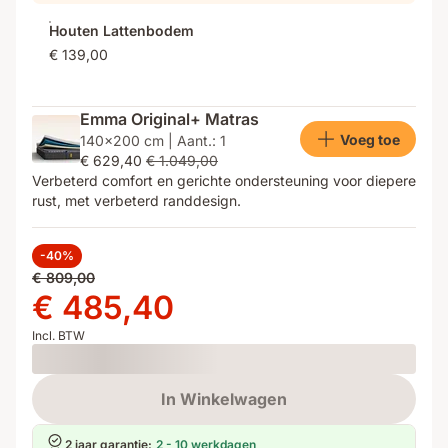
Houten Lattenbodem
€ 139,00
Emma Original+ Matras
Voeg toe
140x200 cm | Aant.: 1
€ 629,40
€ 1.049,00
Verbeterd comfort en gerichte ondersteuning voor diepere
rust, met verbeterd randdesign.
-40%
Oorspronkelijke
€ 809,00
prijs
Prijs
€ 485,40
€ 809,00
€ 485,40
Incl. BTW
Loading
In Winkelwagen
2 jaar garantie
:
2 - 10 werkdagen