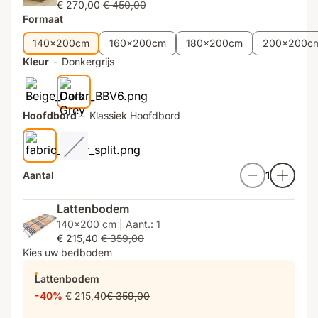
€ 270,00
€ 450,00
stijl
volledig
nacht
Formaat
naar
wens
140x200cm
160x200cm
180x200cm
200x200c
samen
Kleur
-
Donkergrijs
Hoofdbord
-
Klassiek Hoofdbord
Aantal
1
Lattenbodem
140x200 cm | Aant.: 1
€ 215,40
€ 359,00
Kies uw bedbodem
Lattenbodem
-40%
€ 215,40
€ 359,00