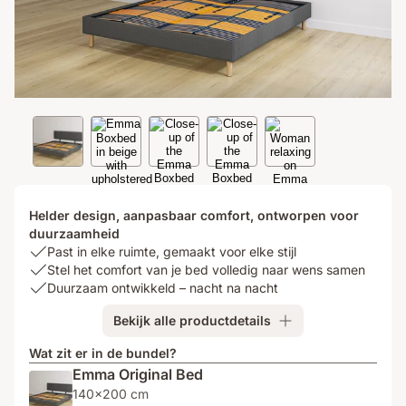
Helder design, aanpasbaar comfort, ontworpen voor
duurzaamheid
USP
Past in elke ruimte, gemaakt voor elke stijl
1:
USP
Stel het comfort van je bed volledig naar wens samen
Past
2:
USP
Duurzaam ontwikkeld – nacht na nacht
in
Stel
3:
Bekijk alle productdetails
elke
het
Duurzaam
ruimte,
comfort
ontwikkeld
Wat zit er in de bundel?
gemaakt
van
–
Emma Original Bed
voor
je
nacht
140x200 cm
elke
bed
na