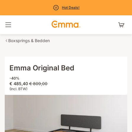
Hot Deals!
Navigatie in- en uitschakelen
Boxsprings & Bedden
Emma Original Bed
-40%
Prijs
Oorspronkelijke
€ 485,40
€ 809,00
€ 485,40
(Incl. BTW)
prijs
€ 809,00