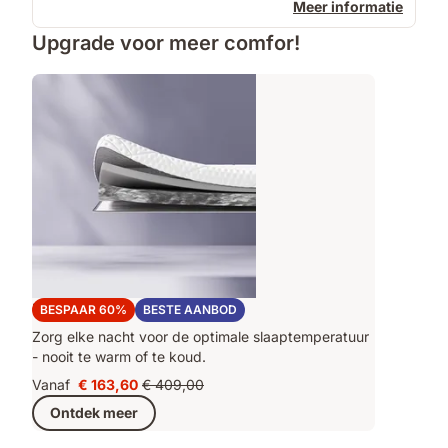
Meer informatie
Upgrade voor meer comfor!
Emma Original Pro+ Topper
BESPAAR 60%
BESTE AANBOD
Zorg elke nacht voor de optimale slaaptemperatuur
- nooit te warm of te koud.
Vanaf
€ 163,60
€ 409,00
Prijs
Oorspronkelijke
Ontdek meer
€ 163,60
prijs
€ 409,00