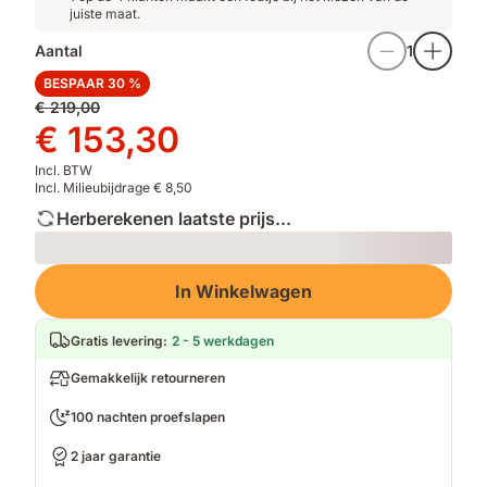
juiste maat.
Aantal
1
BESPAAR 30 %
Oorspronkelijke
€ 219,00
prijs
Prijs
€ 153,30
€ 219,00
€ 153,30
Incl. BTW
Incl. Milieubijdrage € 8,50
Herberekenen laatste prijs...
Loading
In Winkelwagen
Gratis levering
:
2 - 5 werkdagen
Gemakkelijk retourneren
100 nachten proefslapen
2 jaar garantie