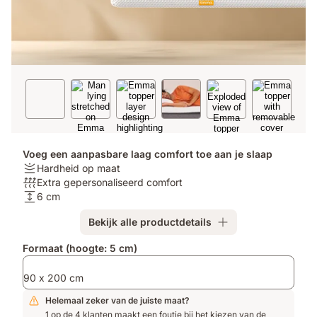
Voeg een aanpasbare laag comfort toe aan je slaap
Stijfheid:
Hardheid op maat
Hardheid
Ademend
Extra gepersonaliseerd comfort
op
vermogen:
Hoogte:
6 cm
maat
Extra
6
Bekijk alle productdetails
gepersonaliseerd
cm
comfort
Extra
Formaat (hoogte: 5 cm)
producten
90 x 200 cm
Helemaal zeker van de juiste maat?
1 op de 4 klanten maakt een foutje bij het kiezen van de