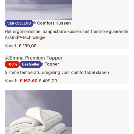
Emma AirGrid® Comfort Kussen
VERKOELEND
Het ergonomische, aanpasbare kussen met thermoregulerende
AirGrid®-technologie.
Vanaf
€ 139,00
Emma Original Pro Topper
-60%
Bestseller
Slimme temperatuurregeling voor comfortabel slapen
Vanaf
€ 163,60
€ 409,00
1
Prijs
Oorspronkelijke
€ 163,60
prijs
€ 409,00