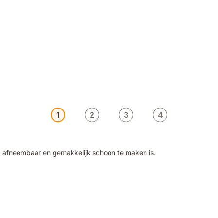
1
2
3
4
 afneembaar en gemakkelijk schoon te maken is.