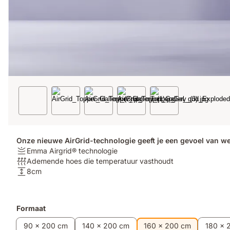
Onze nieuwe AirGrid-technologie geeft je een gevoel van welz
Stijfheid:
Emma Airgrid® technologie
Emma
Ademend
Ademende hoes die temperatuur vasthoudt
Airgrid®
vermogen:
Hoogte:
8cm
technologie
Ademende
8cm
hoes
die
Extra
Formaat
temperatuur
producten
vasthoudt
90 x 200 cm
140 x 200 cm
160 x 200 cm
180 x 