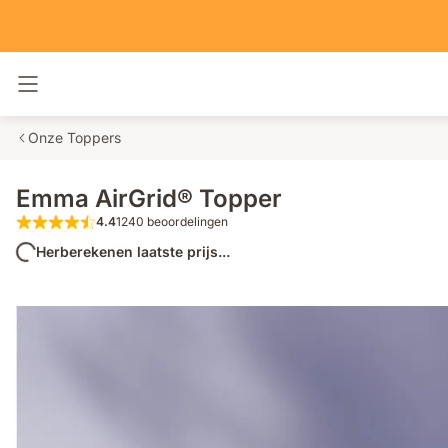
Navigatie in- en uitschakelen
Onze Toppers
Emma AirGrid® Topper
4.4
1240 beoordelingen
4.4 van de 5 sterren 1240 beoordelingen
Herberekenen laatste prijs...