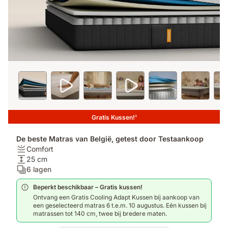
Gratis Kussen!
3
De beste Matras van België, getest door Testaankoop
Stijfheid:
Comfort
Comfort
Hoogte:
25 cm
25
Lagen:
6 lagen
cm
6
Beperkt beschikbaar – Gratis kussen!
lagen
Ontvang een Gratis Cooling Adapt Kussen bij aankoop van
een geselecteerd matras 6 t.e.m. 10 augustus. Eén kussen bij
matrassen tot 140 cm, twee bij bredere maten.