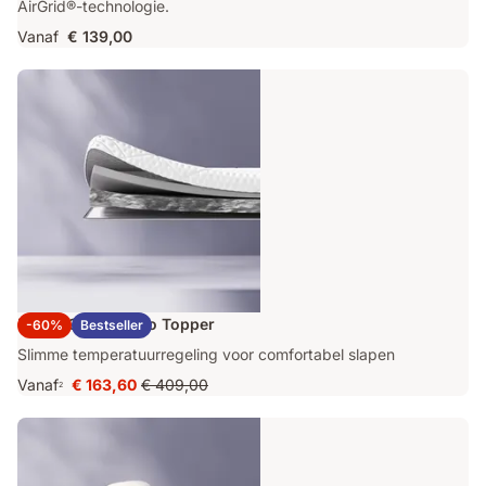
AirGrid®-technologie.
Vanaf
€ 139,00
Emma Original Pro Topper
-60%
Bestseller
Slimme temperatuurregeling voor comfortabel slapen
Vanaf
€ 163,60
€ 409,00
2
Prijs
Oorspronkelijke
€ 163,60
prijs
€ 409,00