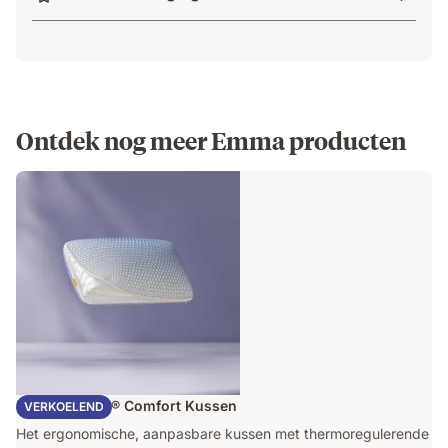
Ontdek nog meer Emma producten
Emma AirGrid® Comfort Kussen
VERKOELEND
Het ergonomische, aanpasbare kussen met thermoregulerende