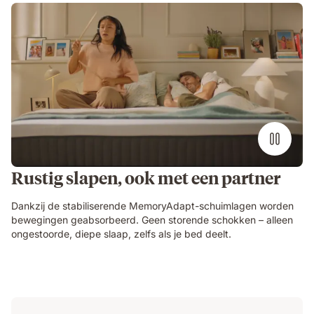
Video
of
a
person
air-
drumming
with
headphones
on
an
Emma
Original
Rustig slapen, ook met een partner
mattress
while
their
Dankzij de stabiliserende MemoryAdapt-schuimlagen worden
partner
bewegingen geabsorbeerd. Geen storende schokken – alleen
sleeps
ongestoorde, diepe slaap, zelfs als je bed deelt.
undisturbed
beside
them.