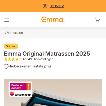
Hot Deals!
Navigatie in- en uitschakelen
Matrassen
Original
Emma Original Matrassen 2025
4.1
6495 beoordelingen
4.1 van de 5 sterren 6495 beoordelingen
Herberekenen laatste prijs...