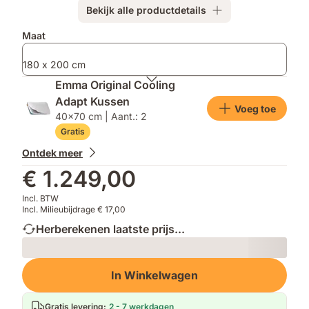
Bekijk alle productdetails
Extra
Maat
producten
180 x 200 cm
Emma Original Cooling
Adapt Kussen
Voeg toe
40x70 cm | Aant.: 2
Gratis
Ontdek meer
€ 1.249,00
Incl. BTW
Incl. Milieubijdrage € 17,00
Herberekenen laatste prijs...
Loading
In Winkelwagen
Gratis levering
:
2 - 7 werkdagen