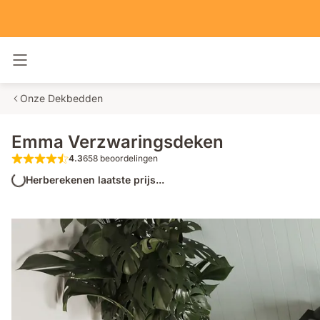
Navigatie in- en uitschakelen
Onze Dekbedden
Emma Verzwaringsdeken
4.3
658 beoordelingen
4.3 van de 5 sterren 658 beoordelingen
Herberekenen laatste prijs...