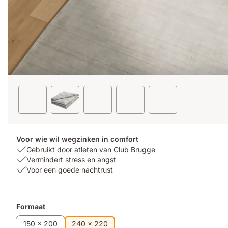
Voor wie wil wegzinken in comfort
USP
Gebruikt door atleten van Club Brugge
1:
USP
Vermindert stress en angst
Gebruikt
2:
USP
Voor een goede nachtrust
door
Vermindert
3:
atleten
stress
Voor
van
en
een
Extra
Formaat
Club
angst
goede
producten
Brugge
nachtrust
150 x 200
240 x 220