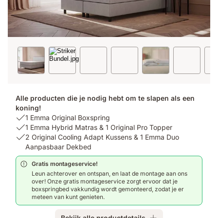
Alle producten die je nodig hebt om te slapen als een
koning!
USP
1 Emma Original Boxspring
1:
USP
1 Emma Hybrid Matras & 1 Original Pro Topper
1
2:
USP
2 Original Cooling Adapt Kussens & 1 Emma Duo
Emma
1
3:
Aanpasbaar Dekbed
Original
Emma
2
Gratis montageservice!
Boxspring
Hybrid
Original
Leun achterover en ontspan, en laat de montage aan ons
Matras
Cooling
over! Onze gratis montageservice zorgt ervoor dat je
&
Adapt
boxspringbed vakkundig wordt gemonteerd, zodat je er
1
Kussens
meteen van kunt genieten.
Original
&
Pro
1
Bekijk alle productdetails