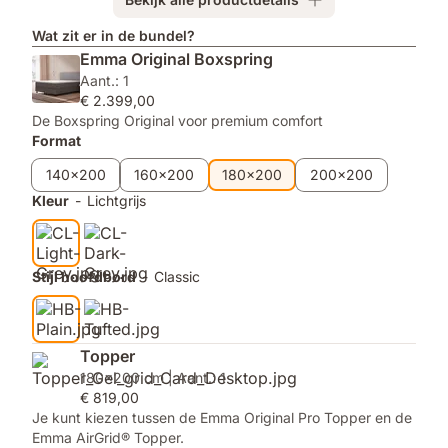
Topper
Emma
Duo
Wat zit er in de bundel?
Aanpasbaar
Emma Original Boxspring
Dekbed
Aant.: 1
€ 2.399,00
De Boxspring Original voor premium comfort
Format
140x200
160x200
180x200
200x200
Kleur
-
Lichtgrijs
Stijl hoofdbord
-
Classic
Topper
180x200 cm | Aant.: 1
€ 819,00
Je kunt kiezen tussen de Emma Original Pro Topper en de
Emma AirGrid® Topper.