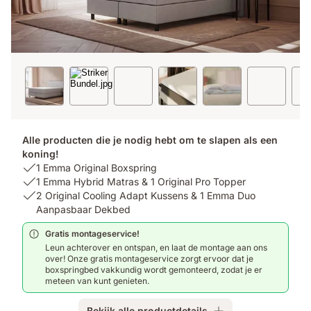
Alle producten die je nodig hebt om te slapen als een
koning!
USP
1 Emma Original Boxspring
1:
USP
1 Emma Hybrid Matras & 1 Original Pro Topper
1
2:
USP
2 Original Cooling Adapt Kussens & 1 Emma Duo
Emma
1
3:
Aanpasbaar Dekbed
Original
Emma
2
Gratis montageservice!
Boxspring
Hybrid
Original
Leun achterover en ontspan, en laat de montage aan ons
Matras
Cooling
over! Onze gratis montageservice zorgt ervoor dat je
&
Adapt
boxspringbed vakkundig wordt gemonteerd, zodat je er
1
Kussens
meteen van kunt genieten.
Original
&
Pro
1
Bekijk alle productdetails