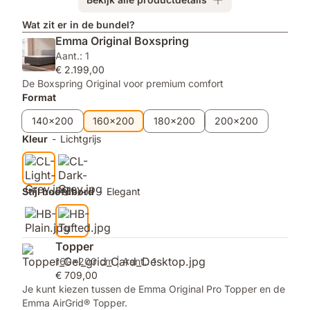
Topper
Emma
Duo
Wat zit er in de bundel?
Aanpasbaar
Emma Original Boxspring
Dekbed
Aant.: 1
€ 2.199,00
De Boxspring Original voor premium comfort
Format
140x200
160x200
180x200
200x200
Kleur
-
Lichtgrijs
Stijl hoofdbord
-
Elegant
Topper
160x200 cm | Aant.: 1
€ 709,00
Je kunt kiezen tussen de Emma Original Pro Topper en de
Emma AirGrid® Topper.