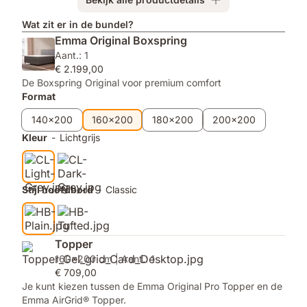
Topper
Emma
Duo
Wat zit er in de bundel?
Aanpasbaar
Emma Original Boxspring
Dekbed
Aant.: 1
€ 2.199,00
De Boxspring Original voor premium comfort
Format
140x200
160x200
180x200
200x200
Kleur
-
Lichtgrijs
Stijl hoofdbord
-
Classic
Topper
160x200 cm | Aant.: 1
€ 709,00
Je kunt kiezen tussen de Emma Original Pro Topper en de
Emma AirGrid® Topper.