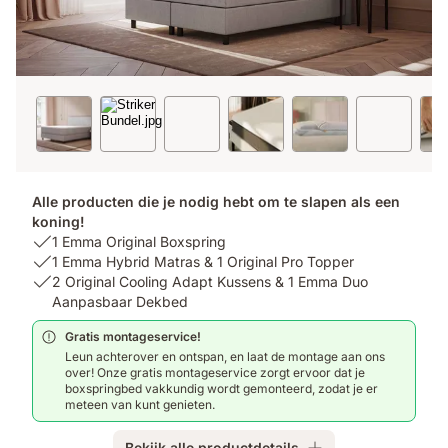
Alle producten die je nodig hebt om te slapen als een
koning!
USP
1 Emma Original Boxspring
1:
USP
1 Emma Hybrid Matras & 1 Original Pro Topper
1
2:
USP
2 Original Cooling Adapt Kussens & 1 Emma Duo
Emma
1
3:
Aanpasbaar Dekbed
Original
Emma
2
Gratis montageservice!
Boxspring
Hybrid
Original
Leun achterover en ontspan, en laat de montage aan ons
Matras
Cooling
over! Onze gratis montageservice zorgt ervoor dat je
&
Adapt
boxspringbed vakkundig wordt gemonteerd, zodat je er
1
Kussens
meteen van kunt genieten.
Original
&
Pro
1
Bekijk alle productdetails