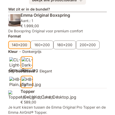
Topper
Emma
Duo
Wat zit er in de bundel?
Aanpasbaar
Emma Original Boxspring
Dekbed
Aant.: 1
€ 1.999,00
De Boxspring Original voor premium comfort
Format
140x200
160x200
180x200
200x200
Kleur
-
Donkergrijs
Stijl hoofdbord
-
Elegant
Topper
140x200 cm | Aant.: 1
€ 589,00
Je kunt kiezen tussen de Emma Original Pro Topper en de
Emma AirGrid® Topper.