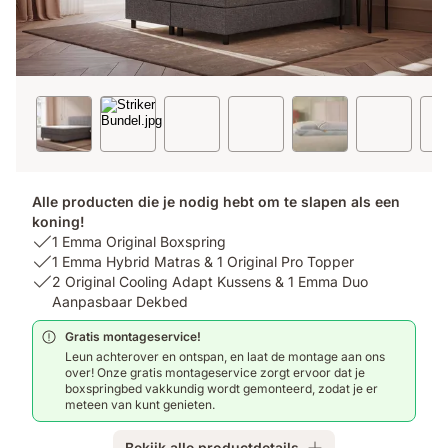
Alle producten die je nodig hebt om te slapen als een
koning!
USP
1 Emma Original Boxspring
1:
USP
1 Emma Hybrid Matras & 1 Original Pro Topper
1
2:
USP
2 Original Cooling Adapt Kussens & 1 Emma Duo
Emma
1
3:
Aanpasbaar Dekbed
Original
Emma
2
Gratis montageservice!
Boxspring
Hybrid
Original
Leun achterover en ontspan, en laat de montage aan ons
Matras
Cooling
over! Onze gratis montageservice zorgt ervoor dat je
&
Adapt
boxspringbed vakkundig wordt gemonteerd, zodat je er
1
Kussens
meteen van kunt genieten.
Original
&
Pro
1
Bekijk alle productdetails