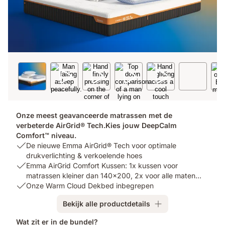
Onze meest geavanceerde matrassen met de
verbeterde AirGrid® Tech.Kies jouw DeepCalm
Comfort™ niveau.
Bundle
De nieuwe Emma AirGrid® Tech voor optimale
USP
drukverlichting & verkoelende hoes
1:
Bundle
Emma AirGrid Comfort Kussen: 1x kussen voor
De
USP
matrassen kleiner dan 140x200, 2x voor alle maten
nieuwe
2:
Bundle
vanaf 140x200
Onze Warm Cloud Dekbed inbegrepen
Emma
Emma
USP
Bekijk alle productdetails
AirGrid®
AirGrid
3:
Tech
Comfort
Onze
Wat zit er in de bundel?