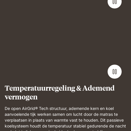
Man
lying
on
Emma
Performance
mattress
demonstrating
full-
body
support
and
Temperatuurregeling & Ademend
breathable
vermogen
comfort.
De open AirGrid® Tech structuur, ademende kern en koel
aanvoelende tijk werken samen om lucht door de matras te
verplaatsen in plaats van warmte vast te houden. Dit passieve
koelsysteem houdt de temperatuur stabiel gedurende de nacht