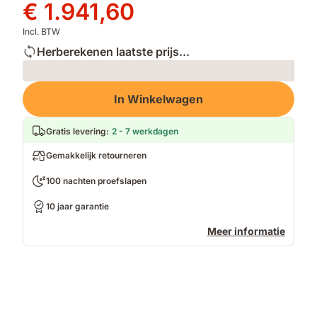
prijs
Prijs
€ 1.941,60
€ 3.236,00
€ 1.941,60
Incl. BTW
Herberekenen laatste prijs...
Loading
In Winkelwagen
Gratis levering
:
2 - 7 werkdagen
Gemakkelijk retourneren
100 nachten proefslapen
10 jaar garantie
Meer informatie