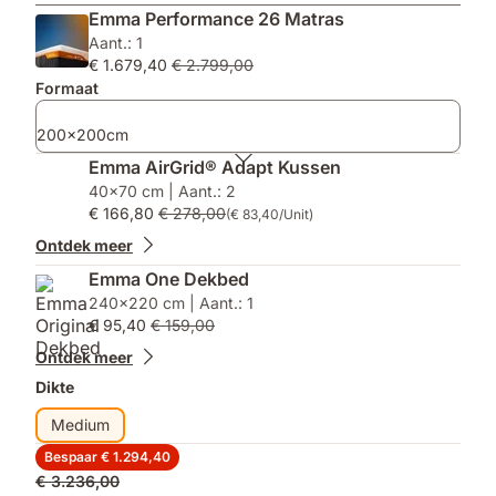
voor
Kussen:
Warm
Emma Performance 26 Matras
optimale
1x
Cloud
Aant.: 1
drukverlichting
kussen
Dekbed
€ 1.679,40
€ 2.799,00
&
voor
inbegrepen
Formaat
verkoelende
matrassen
hoes
kleiner
dan
200x200cm
140x200,
Emma AirGrid® Adapt Kussen
2x
40x70 cm | Aant.: 2
voor
€ 166,80
€ 278,00
(€ 83,40/Unit)
alle
maten
Ontdek meer
vanaf
Emma One Dekbed
140x200
240x220 cm | Aant.: 1
€ 95,40
€ 159,00
Ontdek meer
Dikte
Medium
Bespaar € 1.294,40
Oorspronkelijke
€ 3.236,00