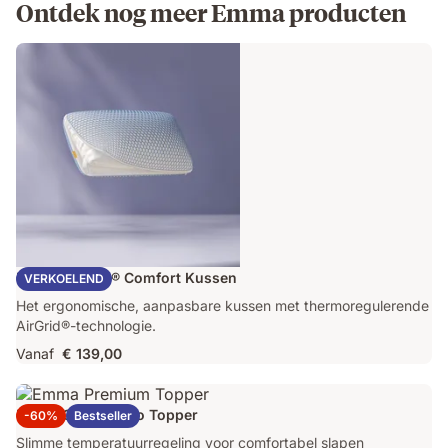
Ontdek nog meer Emma producten
Emma AirGrid® Comfort Kussen
VERKOELEND
Het ergonomische, aanpasbare kussen met thermoregulerende
AirGrid®-technologie.
Vanaf
€ 139,00
Emma Original Pro Topper
-60%
Bestseller
Slimme temperatuurregeling voor comfortabel slapen