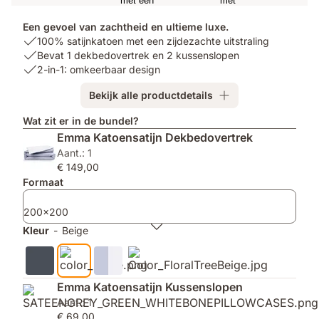
Een gevoel van zachtheid en ultieme luxe.
USP
100% satijnkatoen met een zijdezachte uitstraling
1:
USP
Bevat 1 dekbedovertrek en 2 kussenslopen
100%
2:
USP
2-in-1: omkeerbaar design
satijnkatoen
Bevat
3:
Bekijk alle productdetails
met
1
2-
een
dekbedovertrek
in-
Wat zit er in de bundel?
zijdezachte
en
1:
Emma Katoensatijn Dekbedovertrek
uitstraling
2
omkeerbaar
Aant.: 1
kussenslopen
design
€ 149,00
Formaat
200x200
Kleur
-
Beige
Emma Katoensatijn Kussenslopen
Aant.: 1
€ 69,00