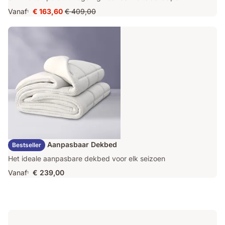
Vanaf
€ 163,60
€ 409,00
1
Prijs
Oorspronkelijke
€ 163,60
prijs
€ 409,00
Emma Duo Aanpasbaar Dekbed
Bestseller
Het ideale aanpasbare dekbed voor elk seizoen
Vanaf
€ 239,00
1