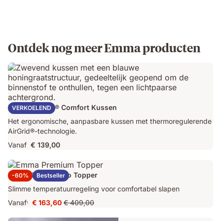
Ontdek nog meer Emma producten
Emma AirGrid® Comfort Kussen
VERKOELEND
Het ergonomische, aanpasbare kussen met thermoregulerende
AirGrid®-technologie.
Vanaf
€ 139,00
Emma Original Pro Topper
-60%
Bestseller
Slimme temperatuurregeling voor comfortabel slapen
Vanaf
€ 163,60
€ 409,00
1
Prijs
Oorspronkelijke
€ 163,60
prijs