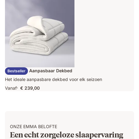
€ 409,00
Emma Duo Aanpasbaar Dekbed
Bestseller
Het ideale aanpasbare dekbed voor elk seizoen
Vanaf
€ 239,00
1
ONZE EMMA BELOFTE
Een echt zorgeloze slaapervaring