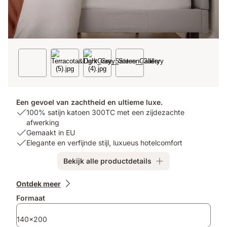
Een gevoel van zachtheid en ultieme luxe.
USP
100% satijn katoen 300TC met een zijdezachte
1:
afwerking
100%
USP
Gemaakt in EU
satijn
2:
USP
Elegante en verfijnde stijl, luxueus hotelcomfort
katoen
Gemaakt
3:
Bekijk alle productdetails
300TC
in
Elegante
met
EU
en
Extra
een
verfijnde
Ontdek meer
producten
zijdezachte
stijl,
Formaat
afwerking
luxueus
hotelcomfort
140x200