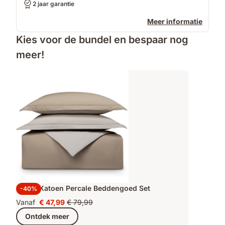
2 jaar garantie
Meer informatie
Kies voor de bundel en bespaar nog
meer!
Emma Katoen Percale Beddengoed Set
-40%
Vanaf
€ 47,99
€ 79,99
Prijs
Oorspronkelijke
Ontdek meer
€ 47,99
prijs