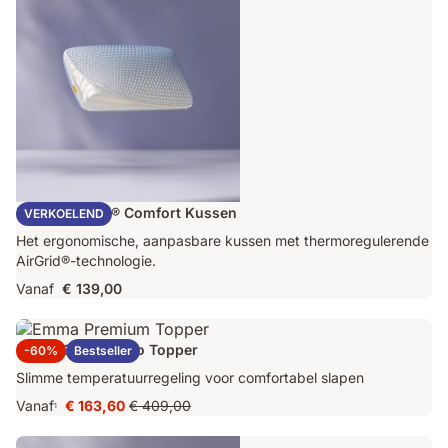
Emma AirGrid® Comfort Kussen
VERKOELEND
Het ergonomische, aanpasbare kussen met thermoregulerende
AirGrid®-technologie.
Vanaf
€ 139,00
Emma Original Pro Topper
-60%
Bestseller
Slimme temperatuurregeling voor comfortabel slapen
Vanaf
€ 163,60
€ 409,00
1
Prijs
Oorspronkelijke
€ 163,60
prijs