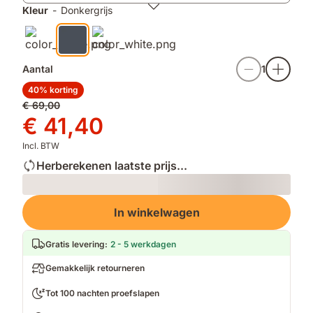
afwerking
Kleur
-
Donkergrijs
Aantal
1
40% korting
Oorspronkelijke
€ 69,00
prijs
Prijs
€ 41,40
€ 69,00
€ 41,40
Incl. BTW
Herberekenen laatste prijs...
Loading
In winkelwagen
Gratis levering
:
2 - 5 werkdagen
Gemakkelijk retourneren
Tot 100 nachten proefslapen