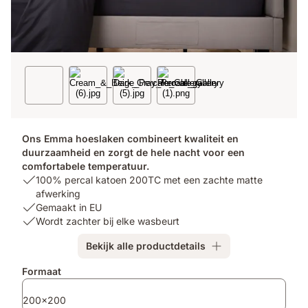
Ons Emma hoeslaken combineert kwaliteit en
duurzaamheid en zorgt de hele nacht voor een
comfortabele temperatuur.
USP
100% percal katoen 200TC met een zachte matte
1:
afwerking
100%
USP
Gemaakt in EU
percal
2:
USP
Wordt zachter bij elke wasbeurt
katoen
Gemaakt
3:
Bekijk alle productdetails
200TC
in
Wordt
met
EU
zachter
Extra
Formaat
een
bij
producten
zachte
elke
200x200
matte
wasbeurt