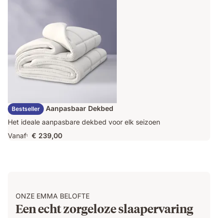
€ 409,00
Emma Duo Aanpasbaar Dekbed
Bestseller
Het ideale aanpasbare dekbed voor elk seizoen
Vanaf
€ 239,00
1
ONZE EMMA BELOFTE
Een echt zorgeloze slaapervaring