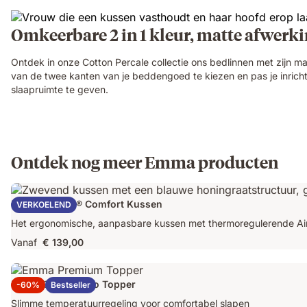
Omkeerbare 2 in 1 kleur, matte afwerk
Ontdek in onze Cotton Percale collectie ons bedlinnen met zijn ma
van de twee kanten van je beddengoed te kiezen en pas je inricht
slaapruimte te geven.
Ontdek nog meer Emma producten
Emma AirGrid® Comfort Kussen
VERKOELEND
Het ergonomische, aanpasbare kussen met thermoregulerende Air
Vanaf
€ 139,00
Emma Original Pro Topper
-60%
Bestseller
Slimme temperatuurregeling voor comfortabel slapen