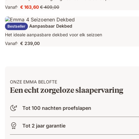
Vanaf
€ 163,60
€ 409,00
1
Prijs
Oorspronkelijke
€ 163,60
prijs
€ 409,00
Emma Duo Aanpasbaar Dekbed
Bestseller
Het ideale aanpasbare dekbed voor elk seizoen
Vanaf
€ 239,00
1
ONZE EMMA BELOFTE
Een echt zorgeloze slaapervaring
Tot 100 nachten proefslapen
Tot 2 jaar garantie