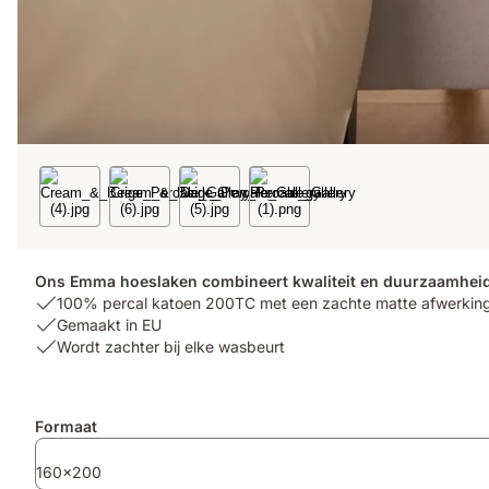
Ons Emma hoeslaken combineert kwaliteit en duurzaamheid 
USP
100% percal katoen 200TC met een zachte matte afwerkin
1:
USP
Gemaakt in EU
100%
2:
USP
Wordt zachter bij elke wasbeurt
percal
Gemaakt
3:
katoen
in
Wordt
200TC
EU
zachter
Extra
Formaat
met
bij
producten
een
elke
160x200
zachte
wasbeurt