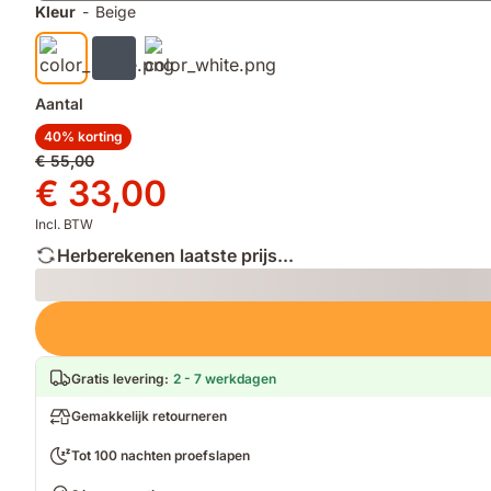
matte
Kleur
-
Beige
afwerking
Aantal
40% korting
Oorspronkelijke
€ 55,00
prijs
Prijs
€ 33,00
€ 55,00
€ 33,00
Incl. BTW
Herberekenen laatste prijs...
Loading
Gratis levering
:
2 - 7 werkdagen
Gemakkelijk retourneren
Tot 100 nachten proefslapen