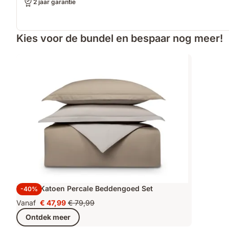
2 jaar garantie
Kies voor de bundel en bespaar nog meer!
Emma Katoen Percale Beddengoed Set
-40%
Vanaf
€ 47,99
€ 79,99
Prijs
Oorspronkelijke
Ontdek meer
€ 47,99
prijs
€ 79,99