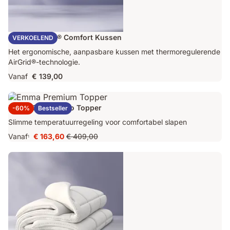
Emma AirGrid® Comfort Kussen
VERKOELEND
Het ergonomische, aanpasbare kussen met thermoregulerende
AirGrid®-technologie.
Vanaf
€ 139,00
Emma Original Pro Topper
-60%
Bestseller
Slimme temperatuurregeling voor comfortabel slapen
Vanaf
€ 163,60
€ 409,00
1
Prijs
Oorspronkelijke
€ 163,60
prijs
€ 409,00