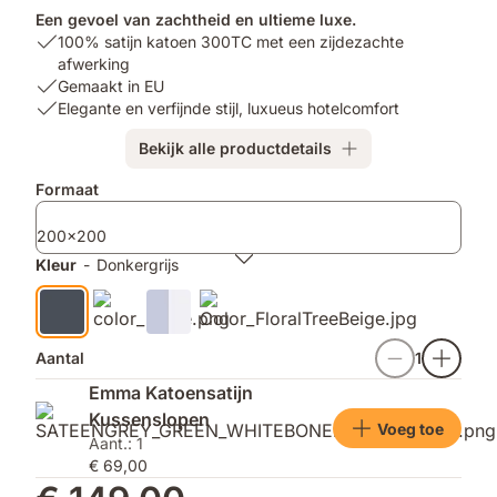
Een gevoel van zachtheid en ultieme luxe.
USP
100% satijn katoen 300TC met een zijdezachte
1:
afwerking
100%
USP
Gemaakt in EU
satijn
2:
USP
Elegante en verfijnde stijl, luxueus hotelcomfort
katoen
Gemaakt
3:
Bekijk alle productdetails
300TC
in
Elegante
met
EU
en
Extra
Formaat
een
verfijnde
producten
zijdezachte
stijl,
200x200
afwerking
luxueus
hotelcomfort
Kleur
-
Donkergrijs
Aantal
1
Emma Katoensatijn
Kussenslopen
Voeg toe
Aant.: 1
€ 69,00