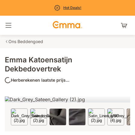
Hot Deals!
Navigatie in- en uitschakelen
Ons Beddengoed
Emma Katoensatijn
Dekbedovertrek
Herberekenen laatste prijs...