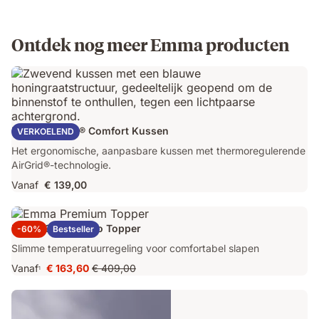
Ontdek nog meer Emma producten
Emma AirGrid® Comfort Kussen
VERKOELEND
Het ergonomische, aanpasbare kussen met thermoregulerende
AirGrid®-technologie.
Vanaf
€ 139,00
Emma Original Pro Topper
-60%
Bestseller
Slimme temperatuurregeling voor comfortabel slapen
Vanaf
€ 163,60
€ 409,00
1
Prijs
Oorspronkelijke
€ 163,60
prijs
€ 409,00