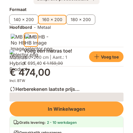
stijl.
gebruiksvriendelijk.
Extra
Formaat
producten
140 x 200
160 x 200
180 x 200
Hoofdbord
-
Metaal
Voeg een matras toe!
Voeg toe
160x200 cm | Aant.: 1
€ 695,40
€ 1.159,00
€ 474,00
Incl. BTW
Herberekenen laatste prijs...
Loading
In Winkelwagen
Gratis levering
:
2 - 10 werkdagen
Gemakkelijk retourneren