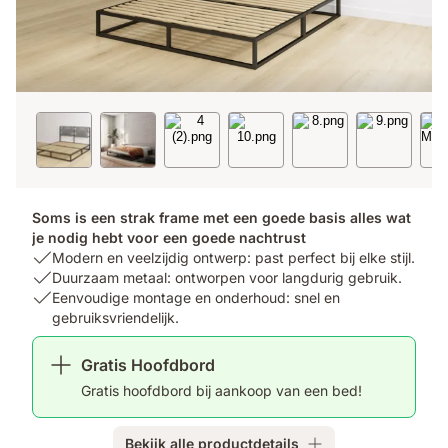
Soms is een strak frame met een goede basis alles wat
je nodig hebt voor een goede nachtrust
USP
Modern en veelzijdig ontwerp: past perfect bij elke stijl.
1:
USP
Duurzaam metaal: ontworpen voor langdurig gebruik.
Modern
2:
USP
Eenvoudige montage en onderhoud: snel en
en
Duurzaam
3:
gebruiksvriendelijk.
veelzijdig
metaal:
Eenvoudige
ontwerp:
ontworpen
montage
Gratis Hoofdbord
past
voor
en
Gratis hoofdbord bij aankoop van een bed!
perfect
langdurig
onderhoud:
bij
gebruik.
snel
elke
en
Bekijk alle productdetails