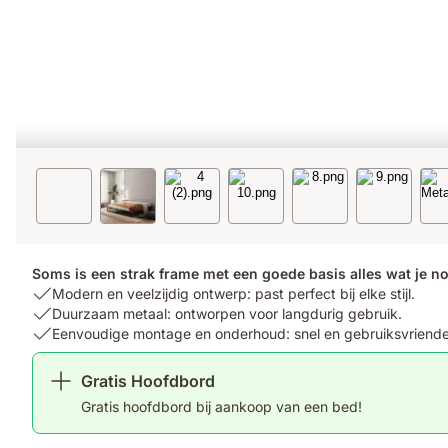
Soms is een strak frame met een goede basis alles wat je n
USP
Modern en veelzijdig ontwerp: past perfect bij elke stijl.
1:
USP
Duurzaam metaal: ontworpen voor langdurig gebruik.
Modern
2:
USP
Eenvoudige montage en onderhoud: snel en gebruiksvriendel
en
Duurzaam
3:
veelzijdig
metaal:
Eenvoudige
Gratis Hoofdbord
ontwerp:
ontworpen
montage
Gratis hoofdbord bij aankoop van een bed!
past
voor
en
perfect
langdurig
onderhoud: