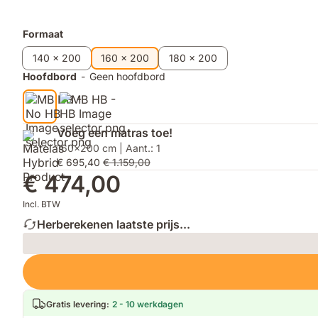
bij
gebruik.
snel
elke
en
stijl.
gebruiksvriendelijk.
Extra
Formaat
producten
140 x 200
160 x 200
180 x 200
Hoofdbord
-
Geen hoofdbord
Voeg een matras toe!
160x200 cm | Aant.: 1
€ 695,40
€ 1.159,00
€ 474,00
Incl. BTW
Herberekenen laatste prijs...
Loading
Gratis levering
:
2 - 10 werkdagen