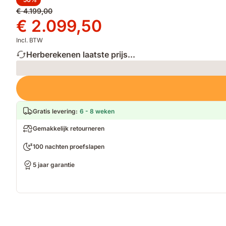
Oorspronkelijke
€ 4.199,00
prijs
Prijs
€ 2.099,50
€ 4.199,00
€ 2.099,50
Incl. BTW
Herberekenen laatste prijs...
Loading
Gratis levering
:
6 - 8 weken
Gemakkelijk retourneren
100 nachten proefslapen
5 jaar garantie