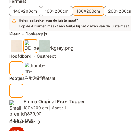
Extra
Formaat
maximale
producten
ventilatie
140x200cm
160x200cm
180x200cm
200x200c
Helemaal zeker van de juiste maat?
1 op de 4 klanten maakt een foutje bij het kiezen van de juiste maat.
Kleur
-
Donkergrijs
Hoofdbord
-
Gestreept
Pootjes
-
Zwart metaal
Emma Original Pro+ Topper
180x200 cm | Aant.: 1
€ 829,00
Ontdek meer
-50%