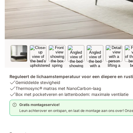
Reguleert de lichaamstemperatuur voor een diepere en rusti
USP
Gemiddelde stevigheid
1:
USP
Thermosync® matras met NanoCarbon-laag
Gemiddelde
2:
USP
Box met pocketveren en lattenbodem: maximale ventilatie
stevigheid
Thermosync®
3:
Gratis montageservice!
matras
Box
Leun achterover en ontspan, en laat de montage aan ons over! Onze
met
met
NanoCarbon-
pocketveren
laag
en
lattenbodem: