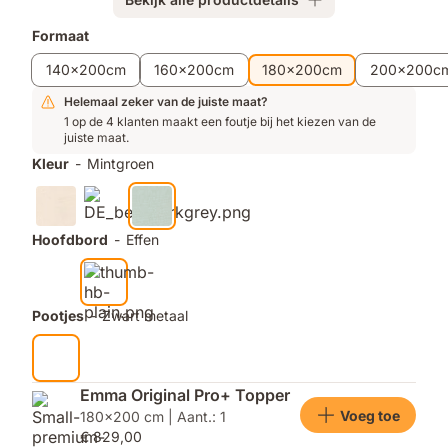
Extra
Formaat
producten
140x200cm
160x200cm
180x200cm
200x200c
Helemaal zeker van de juiste maat?
1 op de 4 klanten maakt een foutje bij het kiezen van de
juiste maat.
Kleur
-
Mintgroen
Hoofdbord
-
Effen
Pootjes
-
Zwart metaal
Emma Original Pro+ Topper
Voeg toe
180x200 cm | Aant.: 1
€ 829,00