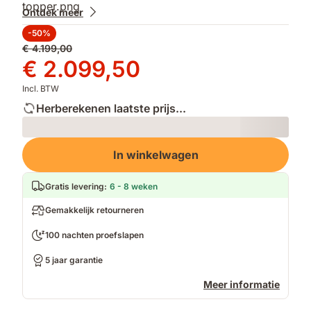
Ontdek meer
-50%
Oorspronkelijke
€ 4.199,00
prijs
Prijs
€ 2.099,50
€ 4.199,00
€ 2.099,50
Incl. BTW
Herberekenen laatste prijs...
Loading
In winkelwagen
Gratis levering
:
6 - 8 weken
Gemakkelijk retourneren
100 nachten proefslapen
5 jaar garantie
Meer informatie