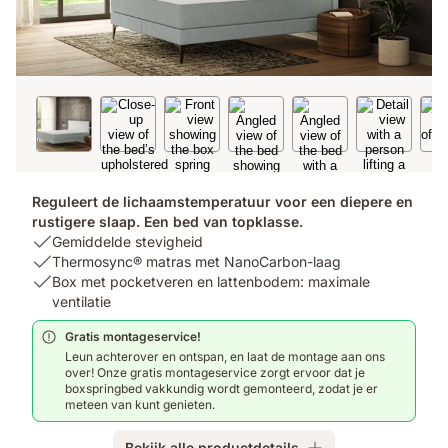
Reguleert de lichaamstemperatuur voor een diepere en
rustigere slaap. Een bed van topklasse.
USP
Gemiddelde stevigheid
1:
USP
Thermosync® matras met NanoCarbon-laag
Gemiddelde
2:
USP
Box met pocketveren en lattenbodem: maximale
stevigheid
Thermosync®
3:
ventilatie
matras
Box
Gratis montageservice!
met
met
Leun achterover en ontspan, en laat de montage aan ons
NanoCarbon-
pocketveren
over! Onze gratis montageservice zorgt ervoor dat je
laag
en
boxspringbed vakkundig wordt gemonteerd, zodat je er
lattenbodem:
meteen van kunt genieten.
maximale
ventilatie
Bekijk alle productdetails