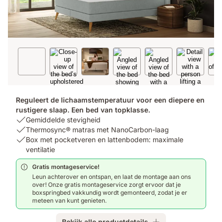
Reguleert de lichaamstemperatuur voor een diepere en
rustigere slaap. Een bed van topklasse.
USP
Gemiddelde stevigheid
1:
USP
Thermosync® matras met NanoCarbon-laag
Gemiddelde
2:
USP
Box met pocketveren en lattenbodem: maximale
stevigheid
Thermosync®
3:
ventilatie
matras
Box
Gratis montageservice!
met
met
Leun achterover en ontspan, en laat de montage aan ons
NanoCarbon-
pocketveren
over! Onze gratis montageservice zorgt ervoor dat je
laag
en
boxspringbed vakkundig wordt gemonteerd, zodat je er
lattenbodem:
meteen van kunt genieten.
maximale
ventilatie
Bekijk alle productdetails