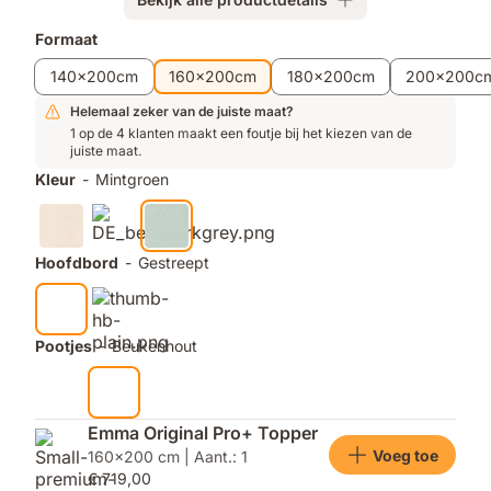
Extra
Formaat
producten
140x200cm
160x200cm
180x200cm
200x200c
Helemaal zeker van de juiste maat?
1 op de 4 klanten maakt een foutje bij het kiezen van de
juiste maat.
Kleur
-
Mintgroen
Hoofdbord
-
Gestreept
Pootjes
-
Beukenhout
Emma Original Pro+ Topper
Voeg toe
160x200 cm | Aant.: 1
€ 719,00