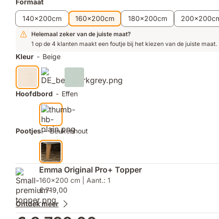
Extra
Formaat
maximale
producten
ventilatie
140x200cm
160x200cm
180x200cm
200x200c
Helemaal zeker van de juiste maat?
1 op de 4 klanten maakt een foutje bij het kiezen van de juiste maat.
Kleur
-
Beige
Hoofdbord
-
Effen
Pootjes
-
Beukenhout
Emma Original Pro+ Topper
160x200 cm | Aant.: 1
€ 719,00
Ontdek meer