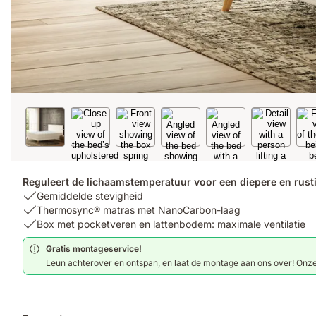
Reguleert de lichaamstemperatuur voor een diepere en rusti
USP
Gemiddelde stevigheid
1:
USP
Thermosync® matras met NanoCarbon-laag
Gemiddelde
2:
USP
Box met pocketveren en lattenbodem: maximale ventilatie
stevigheid
Thermosync®
3:
Gratis montageservice!
matras
Box
Leun achterover en ontspan, en laat de montage aan ons over! Onze
met
met
NanoCarbon-
pocketveren
laag
en
lattenbodem: