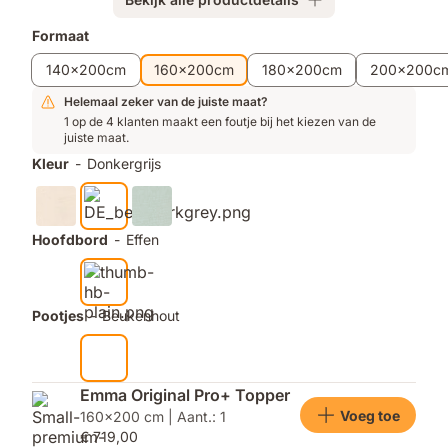
Extra
Formaat
producten
140x200cm
160x200cm
180x200cm
200x200c
Helemaal zeker van de juiste maat?
1 op de 4 klanten maakt een foutje bij het kiezen van de
juiste maat.
Kleur
-
Donkergrijs
Hoofdbord
-
Effen
Pootjes
-
Beukenhout
Emma Original Pro+ Topper
Voeg toe
160x200 cm | Aant.: 1
€ 719,00