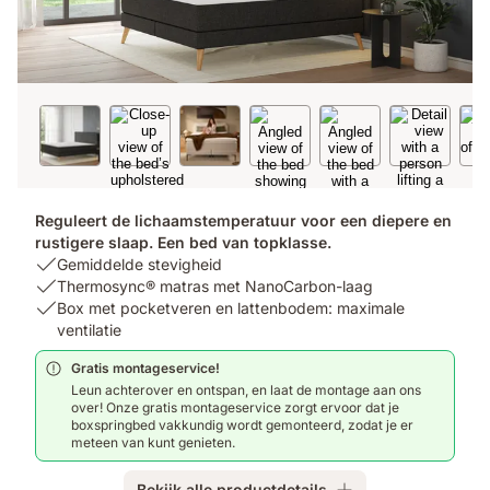
Reguleert de lichaamstemperatuur voor een diepere en
rustigere slaap. Een bed van topklasse.
USP
Gemiddelde stevigheid
1:
USP
Thermosync® matras met NanoCarbon-laag
Gemiddelde
2:
USP
Box met pocketveren en lattenbodem: maximale
stevigheid
Thermosync®
3:
ventilatie
matras
Box
Gratis montageservice!
met
met
Leun achterover en ontspan, en laat de montage aan ons
NanoCarbon-
pocketveren
over! Onze gratis montageservice zorgt ervoor dat je
laag
en
boxspringbed vakkundig wordt gemonteerd, zodat je er
lattenbodem:
meteen van kunt genieten.
maximale
ventilatie
Bekijk alle productdetails