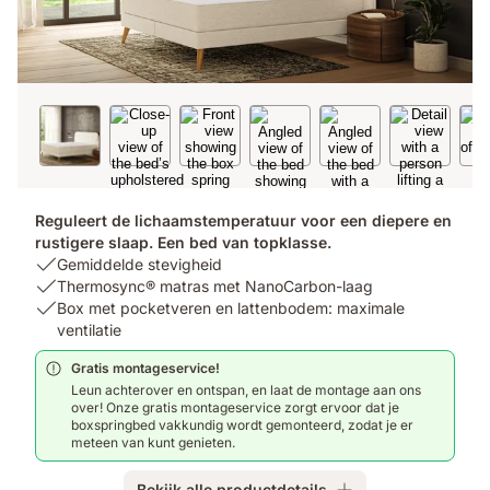
Reguleert de lichaamstemperatuur voor een diepere en
rustigere slaap. Een bed van topklasse.
USP
Gemiddelde stevigheid
1:
USP
Thermosync® matras met NanoCarbon-laag
Gemiddelde
2:
USP
Box met pocketveren en lattenbodem: maximale
stevigheid
Thermosync®
3:
ventilatie
matras
Box
Gratis montageservice!
met
met
Leun achterover en ontspan, en laat de montage aan ons
NanoCarbon-
pocketveren
over! Onze gratis montageservice zorgt ervoor dat je
laag
en
boxspringbed vakkundig wordt gemonteerd, zodat je er
lattenbodem:
meteen van kunt genieten.
maximale
ventilatie
Bekijk alle productdetails