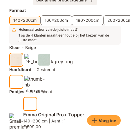
Extra
Formaat
producten
140x200cm
160x200cm
180x200cm
200x200c
Helemaal zeker van de juiste maat?
1 op de 4 klanten maakt een foutje bij het kiezen van de
juiste maat.
Kleur
-
Beige
Hoofdbord
-
Gestreept
Pootjes
-
Beukenhout
Emma Original Pro+ Topper
Voeg toe
140x200 cm | Aant.: 1
€ 599,00