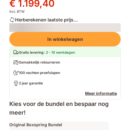
prijs
Prijs
€ 1.199,40
€ 1.999,00
€ 1.199,40
Incl. BTW
Herberekenen laatste prijs...
Loading
In winkelwagen
Gratis levering
:
2 - 10 werkdagen
Gemakkelijk retourneren
100 nachten proefslapen
2 jaar garantie
Meer informatie
Kies voor de bundel en bespaar nog
meer!
Original Boxspring Bundel