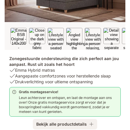
Zonegestuurde ondersteuning die zich perfect aan jou
aanpast. Rust uit zoals het hoort
USP
Emma Hybrid matras
1:
USP
Aangepaste comfortzones voor herstellende slaap
Emma
2:
USP
Drukverlichting voor ultieme ontspanning
Hybrid
Aangepaste
3:
Gratis montageservice!
matras
comfortzones
Drukverlichting
Leun achterover en ontspan, en laat de montage aan ons
voor
voor
over! Onze gratis montageservice zorgt ervoor dat je
herstellende
ultieme
boxspringbed vakkundig wordt gemonteerd, zodat je er
slaap
ontspanning
meteen van kunt genieten.
Bekijk alle productdetails