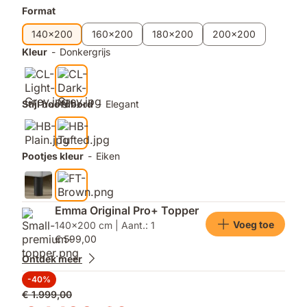
Extra
Format
producten
140x200
160x200
180x200
200x200
Kleur
-
Donkergrijs
Stijl hoofdbord
-
Elegant
Pootjes kleur
-
Eiken
Emma Original Pro+ Topper
Voeg toe
140x200 cm | Aant.: 1
€ 599,00
Ontdek meer
-40%
Oorspronkelijke
€ 1.999,00